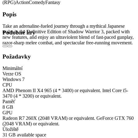
(RPG)
Action
Comedy
Fantasy
Popis
Take an adrenaline-fueled journey through a mythical Japanese
realm in the Definitive Edition of Shadow Warrior 3, packed with
Podobné hry
new features, and enjoy an ultraviolent blend of fast-paced gunplay,
razor-sharp melee combat, and spectacular free-running movement.
Požadavky
Minimální
Verze OS
Windows 7
CPU
AMD Phenom II X4 965 (4 * 3400) or equivalent. Intel Core i5-
3470 (4 * 3200) or equivalent.
Paměť
8 GB
GPU
Radeon R7 260X (2048 VRAM) or equivalent. GeForce GTX 760
(2048 VRAM) or equivalent.
Úložiště
31 GB available space