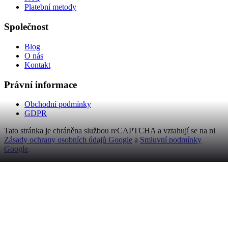
Platební metody
Společnost
Blog
O nás
Kontakt
Právní informace
Obchodní podmínky
GDPR
Tato stránka je chráněna službou reCAPTCHA a vztahují se na ni
Zásady ochrany osobních údajů Google
a
Smluvní podmínky
Google
.