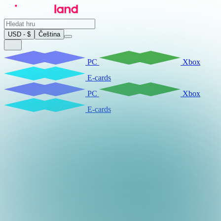
USD - $
Čeština
PC
Xbox
E-cards
PC
Xbox
E-cards