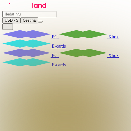
USD - $
Čeština
PC
Xbox
E-cards
PC
Xbox
E-cards