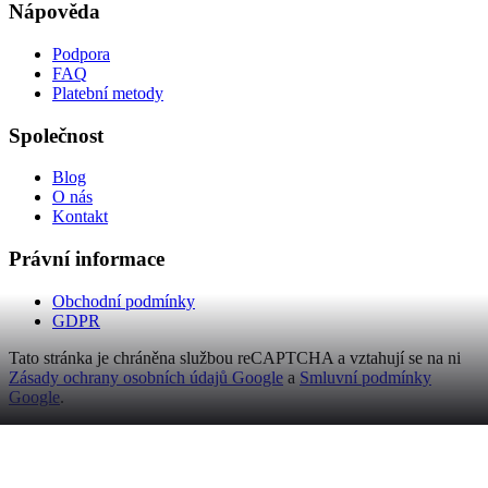
Nápověda
Podpora
FAQ
Platební metody
Společnost
Blog
O nás
Kontakt
Právní informace
Obchodní podmínky
GDPR
Tato stránka je chráněna službou reCAPTCHA a vztahují se na ni
Zásady ochrany osobních údajů Google
a
Smluvní podmínky
Google
.