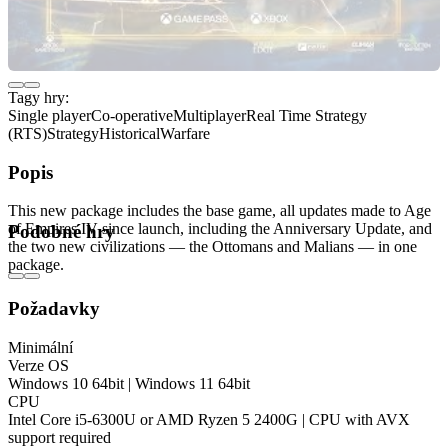
Tagy hry:
Single player
Co-operative
Multiplayer
Real Time Strategy
(RTS)
Strategy
Historical
Warfare
Popis
This new package includes the base game, all updates made to Age
of Empires IV since launch, including the Anniversary Update, and
Podobné hry
the two new civilizations — the Ottomans and Malians — in one
package.
Požadavky
Minimální
Verze OS
Windows 10 64bit | Windows 11 64bit
CPU
Intel Core i5-6300U or AMD Ryzen 5 2400G | CPU with AVX
support required