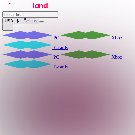
USD - $
Čeština
PC
Xbox
E-cards
PC
Xbox
E-cards