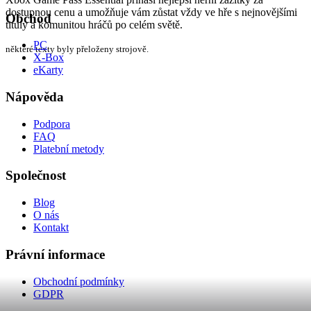
dostupnou cenu a umožňuje vám zůstat vždy ve hře s nejnovějšími
Obchod
tituly a komunitou hráčů po celém světě.
PC
některé texty byly přeloženy strojově.
X-Box
eKarty
Nápověda
Podpora
FAQ
Platební metody
Společnost
Blog
O nás
Kontakt
Právní informace
Obchodní podmínky
GDPR