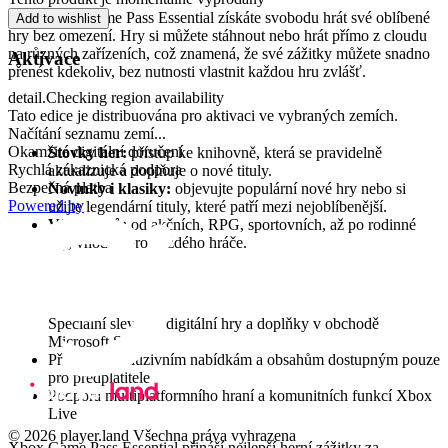
Díky Xbox Game Pass Essential získáte svobodu hrát své oblíbené
Add to wishlist
hry bez omezení. Hry si můžete stáhnout nebo hrát přímo z cloudu
na různých zařízeních, což znamená, že své zážitky můžete snadno
Aktivace
přenést kdekoliv, bez nutnosti vlastnit každou hru zvlášť.
detail.Checking region availability
Obrovský výběr her
Tato edice je distribuována pro aktivaci ve vybraných zemích.
Načítání seznamu zemí...
Okamžité digitální doručení
Stovky her:
přístup ke knihovně, která se pravidelně
Rychlá zákaznická podpora
aktualizuje a doplňuje o nové tituly.
Bezpečná platba
Novinky i klasiky:
objevujte populární nové hry nebo si
Powered by
užijte legendární tituly, které patří mezi nejoblíbenější.
Více žánrů:
od akčních, RPG, sportovních, až po rodinné
hry, vhodné pro každého hráče.
Další výhody předplatného
Speciální slevy na digitální hry a doplňky v obchodě
Microsoft Store
Přístup k exkluzivním nabídkám a obsahům dostupným pouze
pro předplatitele
Podpora multiplatformního hraní a komunitních funkcí Xbox
Live
© 2026 player.land Všechna práva vyhrazena
Xbox Game Pass Essential přináší nejlepší herní zážitky za