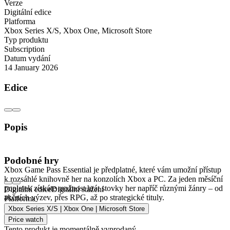
Verze
Digitální edice
Platforma
Xbox Series X/S
,
Xbox One
,
Microsoft Store
Typ produktu
Subscription
Datum vydání
14 January 2026
Edice
Popis
Co je Xbox Game Pass Essential 1 měsíc?
Podobné hry
Xbox Game Pass Essential je předplatné, které vám umožní přístup
k rozsáhlé knihovně her na konzolích Xbox a PC. Za jeden měsíční
poplatek získáte možnost hrát stovky her napříč různými žánry – od
Digitální edice
Digitální stažení
akčních výzev, přes RPG, až po strategické tituly.
Platforma
Xbox Series X/S | Xbox One | Microsoft Store
Hrajte kdykoliv, kdekoliv
Price watch
Tento produkt je momentálně vyprodaný