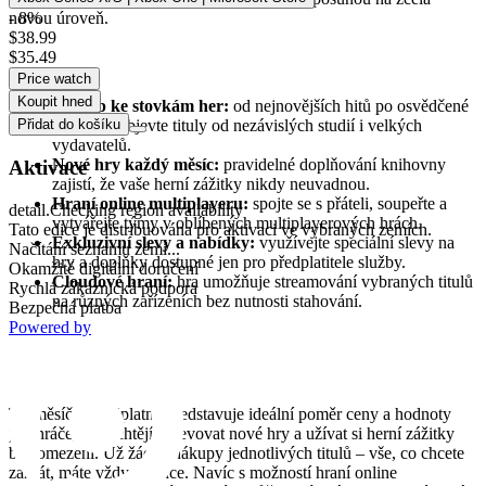
novou úroveň.
- 8%
$38.99
$35.49
Co Xbox Game Pass Premium nabízí?
Price watch
Koupit hned
Přístup ke stovkám her:
od nejnovějších hitů po osvědčené
klasiky – objevte tituly od nezávislých studií i velkých
Přidat do košíku
vydavatelů.
Nové hry každý měsíc:
pravidelné doplňování knihovny
Aktivace
zajistí, že vaše herní zážitky nikdy neuvadnou.
Hraní online multiplayeru:
spojte se s přáteli, soupeřte a
detail.Checking region availability
vytvářejte týmy v oblíbených multiplayerových hrách.
Tato edice je distribuována pro aktivaci ve vybraných zemích.
Exkluzivní slevy a nabídky:
využívejte speciální slevy na
Načítání seznamu zemí...
hry a doplňky dostupné jen pro předplatitele služby.
Okamžité digitální doručení
Cloudové hraní:
hra umožňuje streamování vybraných titulů
Rychlá zákaznická podpora
na různých zařízeních bez nutnosti stahování.
Bezpečná platba
Powered by
Proč si vybrat Xbox Game Pass Premium na 3
měsíce?
Tří měsíční předplatné představuje ideální poměr ceny a hodnoty
pro hráče, kteří chtějí objevovat nové hry a užívat si herní zážitky
bez omezení. Už žádné nákupy jednotlivých titulů – vše, co chcete
zahrát, máte vždy po ruce. Navíc s možností hraní online