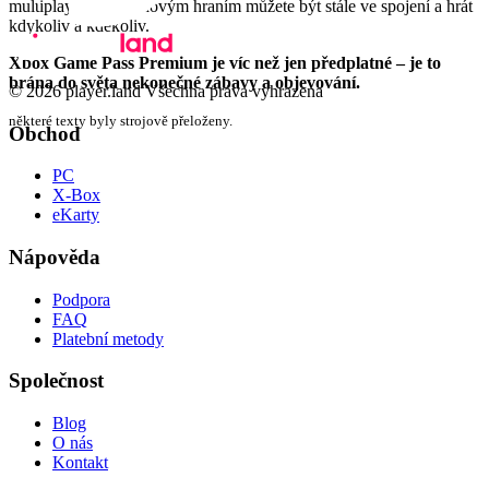
multiplayeru a cloudovým hraním můžete být stále ve spojení a hrát
kdykoliv a kdekoliv.
Xbox Game Pass Premium je víc než jen předplatné – je to
brána do světa nekonečné zábavy a objevování.
© 2026 player.land Všechna práva vyhrazena
některé texty byly strojově přeloženy.
Obchod
PC
X-Box
eKarty
Nápověda
Podpora
FAQ
Platební metody
Společnost
Blog
O nás
Kontakt