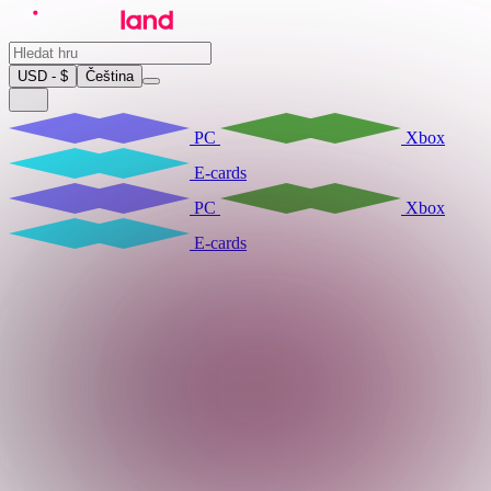
USD - $
Čeština
PC
Xbox
E-cards
PC
Xbox
E-cards