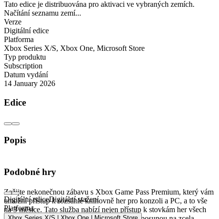
Tato edice je distribuována pro aktivaci ve vybraných zemích.
Načítání seznamu zemí...
Verze
Digitální edice
Platforma
Xbox Series X/S
,
Xbox One
,
Microsoft Store
Typ produktu
Subscription
Datum vydání
14 January 2026
Edice
Popis
Xbox Game Pass Premium - 3 měsíce plného
Podobné hry
hraní
Zažijte nekonečnou zábavu s Xbox Game Pass Premium, který vám
Digitální edice
Digitální stažení
umožní přístup k rozsáhlé knihovně her pro konzoli a PC, a to vše
Platforma
na 3 měsíce. Tato služba nabízí nejen přístup k stovkám her všech
žánrů, ale také exkluzivní výhody, které hru posunou na zcela
Xbox Series X/S | Xbox One | Microsoft Store