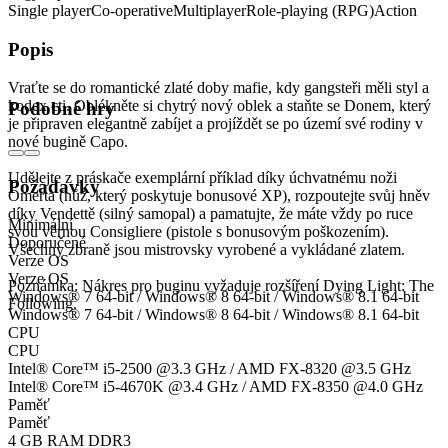
Single player
Co-operative
Multiplayer
Role-playing (RPG)
Action
Popis
Vraťte se do romantické zlaté doby mafie, kdy gangsteři měli styl a
kodex cti. Oblékněte si chytrý nový oblek a staňte se Donem, který
Podobné hry
je připraven elegantně zabíjet a projíždět se po území své rodiny v
nové bugině Capo.
Udělejte z práskače exemplární příklad díky úchvatnému noži
Požadavky
Omertà (nůž, který poskytuje bonusové XP), rozpoutejte svůj hněv
díky Vendettě (silný samopal) a pamatujte, že máte vždy po ruce
Minimální
svou věrnou Consigliere (pistole s bonusovým poškozením).
Doporučené
Všechny zbraně jsou mistrovsky vyrobené a vykládané zlatem.
Verze OS
Verze OS
Poznámka: Nákres pro buginu vyžaduje rozšíření Dying Light: The
Windows® 7 64-bit / Windows® 8 64-bit / Windows® 8.1 64-bit
Following.
Windows® 7 64-bit / Windows® 8 64-bit / Windows® 8.1 64-bit
CPU
CPU
Intel® Core™ i5-2500 @3.3 GHz / AMD FX-8320 @3.5 GHz
Intel® Core™ i5-4670K @3.4 GHz / AMD FX-8350 @4.0 GHz
Paměť
Paměť
4 GB RAM DDR3