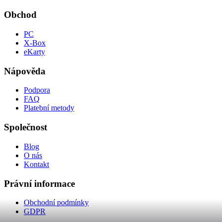
Obchod
PC
X-Box
eKarty
Nápověda
Podpora
FAQ
Platební metody
Společnost
Blog
O nás
Kontakt
Právní informace
Obchodní podmínky
GDPR