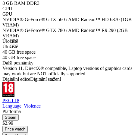
8 GB RAM DDR3
GPU
GPU
NVIDIA® GeForce® GTX 560 / AMD Radeon™ HD 6870 (1GB
VRAM)
NVIDIA® GeForce® GTX 780 / AMD Radeon™ R9 290 (2GB
VRAM)
Úložiště
Úložiště
40 GB free space
40 GB free space
Další poznámky
Version 11, DirectX® compatible, Laptop versions of graphics cards
may work but are NOT officially supported.
Digitální edice
Digitální stažení
PEGI 18
Language, Violence
Platforma
Steam
$2.99
Price watch