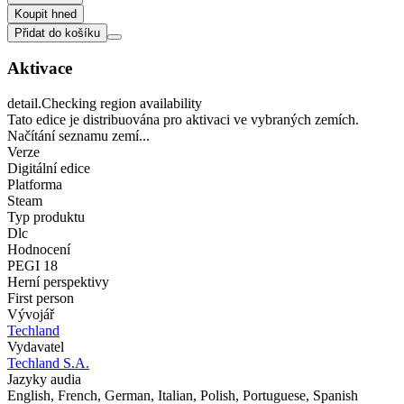
Koupit hned
Přidat do košíku
Aktivace
detail.Checking region availability
Tato edice je distribuována pro aktivaci ve vybraných zemích.
Načítání seznamu zemí...
Verze
Digitální edice
Platforma
Steam
Typ produktu
Dlc
Hodnocení
PEGI 18
Herní perspektivy
First person
Vývojář
Techland
Vydavatel
Techland S.A.
Jazyky audia
English, French, German, Italian, Polish, Portuguese, Spanish