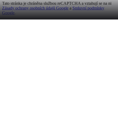
Tato stránka je chráněna službou reCAPTCHA a vztahují se na ni
Zásady ochrany osobních údajů Google
a
Smluvní podmínky
Google
.