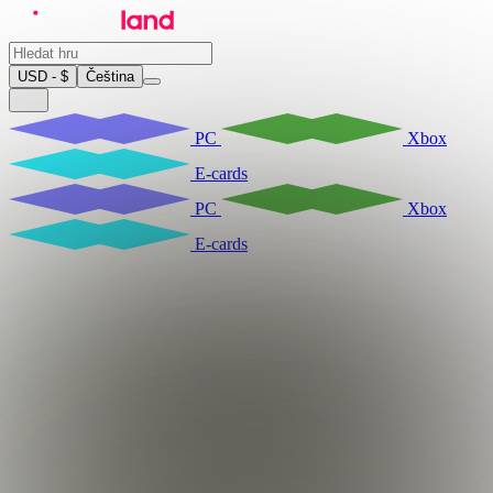
USD - $
Čeština
PC
Xbox
E-cards
PC
Xbox
E-cards