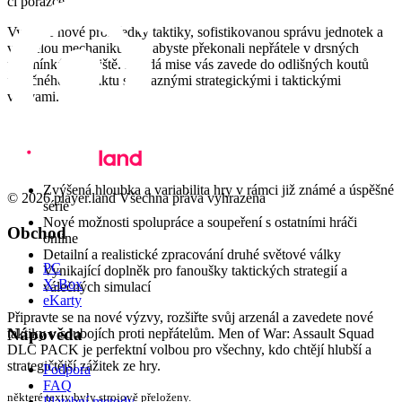
či porážce.
Využijte nové prostředky taktiky, sofistikovanou správu jednotek a
vyspělou mechaniku hry, abyste překonali nepřátele v drsných
podmínkách bojiště. Každá mise vás zavede do odlišných koutů
válečného konfliktu s výraznými strategickými i taktickými
výzvami.
Proč si vybrat Men of War: Assault Squad DLC
PACK?
Zvýšená hloubka a variabilita hry v rámci již známé a úspěšné
© 2026 player.land Všechna práva vyhrazena
série
Nové možnosti spolupráce a soupeření s ostatními hráči
Obchod
online
Detailní a realistické zpracování druhé světové války
PC
Vynikající doplněk pro fanoušky taktických strategií a
X-Box
válečných simulací
eKarty
Připravte se na nové výzvy, rozšiřte svůj arzenál a zavedete nové
Nápověda
taktiky v soubojích proti nepřátelům. Men of War: Assault Squad
DLC PACK je perfektní volbou pro všechny, kdo chtějí hlubší a
strategičtější zážitek ze hry.
Podpora
FAQ
některé texty byly strojově přeloženy.
Platební metody