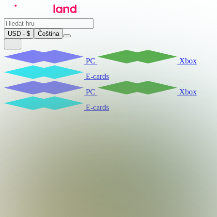
USD - $
Čeština
PC
Xbox
E-cards
PC
Xbox
E-cards