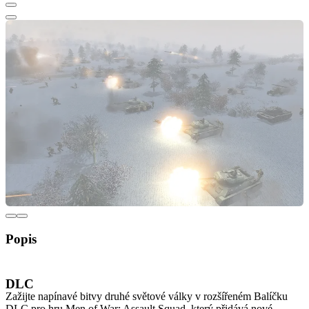
Popis
Men of War: Assault Squad DLC PACK
DLC
Zažijte napínavé bitvy druhé světové války v rozšířeném Balíčku
DLC pro hru Men of War: Assault Squad, který přidává nové