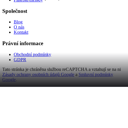
Společnost
Blog
O nás
Kontakt
Právní informace
Obchodní podmínky
GDPR
Tato stránka je chráněna službou reCAPTCHA a vztahují se na ni
Zásady ochrany osobních údajů Google
a
Smluvní podmínky
Google
.