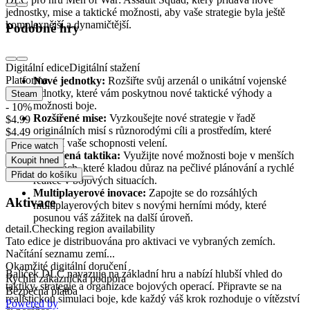
jednostky, mise a taktické možnosti, aby vaše strategie byla ještě
komplexnější a dynamičtější.
Podobné hry
Herní prvky:
Digitální edice
Digitální stažení
Platforma
Nové jednotky:
Rozšiřte svůj arzenál o unikátní vojenské
jednotky, které vám poskytnou nové taktické výhody a
Steam
možnosti boje.
- 10%
Rozšířené mise:
Vyzkoušejte nové strategie v řadě
$4.99
originálních misí s různorodými cíli a prostředím, které
$4.49
prověří vaše schopnosti velení.
Price watch
Vylepšená taktika:
Využijte nové možnosti boje v menších
Koupit hned
skupinách, které kladou důraz na pečlivé plánování a rychlé
Přidat do košíku
reakce v bojových situacích.
Multiplayerové inovace:
Zapojte se do rozsáhlých
Aktivace
multiplayerových bitev s novými herními módy, které
posunou váš zážitek na další úroveň.
detail.Checking region availability
Tato edice je distribuována pro aktivaci ve vybraných zemích.
Unikátní zážitek z druhé světové války
Načítání seznamu zemí...
Okamžité digitální doručení
Balíček DLC navazuje na základní hru a nabízí hlubší vhled do
Rychlá zákaznická podpora
taktiky, strategie a organizace bojových operací. Připravte se na
Bezpečná platba
realistickou simulaci boje, kde každý váš krok rozhoduje o vítězství
Powered by