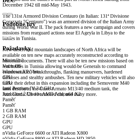
DLC
December 1942 till mid-May 1943.
The 131st Armored Division Centauro (in Italian: 131ª Divisione
Corazzata "Centauro") was an armored division of the Italian Army
Podobné hry
during World War II. The pack features a new campaign and covers
missions from rearguard actions near El Ageyla in Libya to the
battles in Tunisia.
Požadavky
New desert and mountain landscapes of North Africa will be
available on ten new maps accurately reconstructed according to
Minimální
historical documents. There will also be ten new missions based on
Verze OS
real battles in Tunisia allowing would-be Generals to command
Windows XP/Vista
counterattacks, breakthroughs, flanking manuevers, hardened
CPU
defenses and stealthy ambushes. Ten new military vehicles will also
CPU
make their debut in this expansion including the Semovente M40
Intel Pentium IV 3.0 GHz
tank destroyer, the Carro Armato M13/40 medium tank, the
Intel Core 2 Duo or AMD Athlon64 X2
Autoblinda AB 40 armored car, and many more.
Paměť
Paměť
1 GB RAM
2 GB RAM
GPU
GPU
nVidia GeForce 6600 or ATI Radeon X800
nVidia GeForce 8800 or ATI Radeon HD 3850