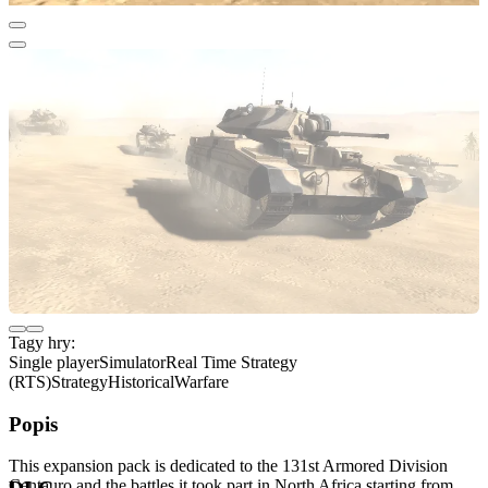
Tagy hry:
Single player
Simulator
Real Time Strategy
(RTS)
Strategy
Historical
Warfare
Popis
This expansion pack is dedicated to the 131st Armored Division
Centauro and the battles it took part in North Africa starting from