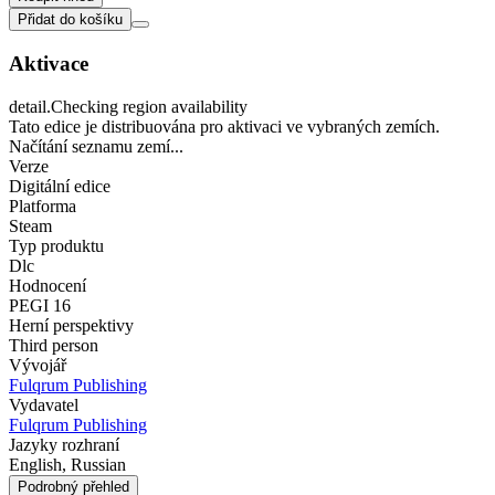
Přidat do košíku
Aktivace
detail.Checking region availability
Tato edice je distribuována pro aktivaci ve vybraných zemích.
Načítání seznamu zemí...
Verze
Digitální edice
Platforma
Steam
Typ produktu
Dlc
Hodnocení
PEGI 16
Herní perspektivy
Third person
Vývojář
Fulqrum Publishing
Vydavatel
Fulqrum Publishing
Jazyky rozhraní
English, Russian
Podrobný přehled