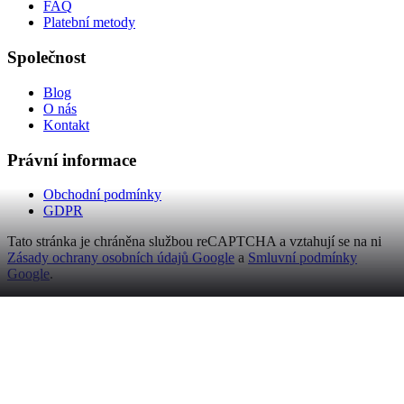
FAQ
Platební metody
Společnost
Blog
O nás
Kontakt
Právní informace
Obchodní podmínky
GDPR
Tato stránka je chráněna službou reCAPTCHA a vztahují se na ni
Zásady ochrany osobních údajů Google
a
Smluvní podmínky
Google
.