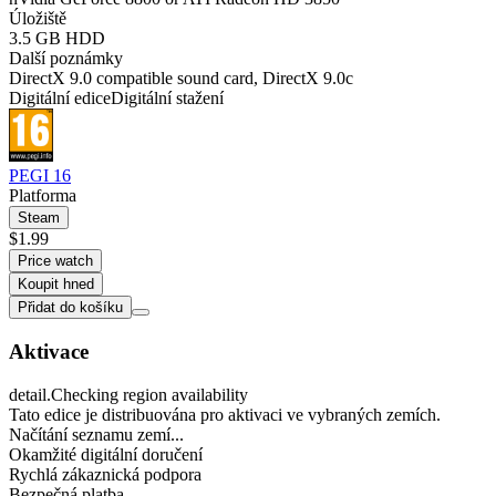
Úložiště
3.5 GB HDD
Další poznámky
DirectX 9.0 compatible sound card, DirectX 9.0c
Digitální edice
Digitální stažení
PEGI 16
Platforma
Steam
$1.99
Price watch
Koupit hned
Přidat do košíku
Aktivace
detail.Checking region availability
Tato edice je distribuována pro aktivaci ve vybraných zemích.
Načítání seznamu zemí...
Okamžité digitální doručení
Rychlá zákaznická podpora
Bezpečná platba