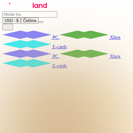
USD - $
Čeština
PC
Xbox
E-cards
PC
Xbox
E-cards