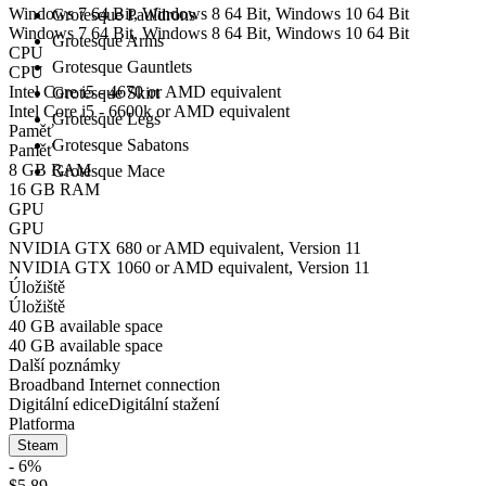
Windows 7 64 Bit, Windows 8 64 Bit, Windows 10 64 Bit
Grotesque Pauldrons
Windows 7 64 Bit, Windows 8 64 Bit, Windows 10 64 Bit
Grotesque Arms
CPU
Grotesque Gauntlets
CPU
Intel Core i5 - 4670 or AMD equivalent
Grotesque Skirt
Intel Core i5 - 6600k or AMD equivalent
Grotesque Legs
Paměť
Grotesque Sabatons
Paměť
8 GB RAM
Grotesque Mace
16 GB RAM
GPU
GPU
NVIDIA GTX 680 or AMD equivalent, Version 11
NVIDIA GTX 1060 or AMD equivalent, Version 11
Úložiště
Úložiště
40 GB available space
40 GB available space
Další poznámky
Broadband Internet connection
Digitální edice
Digitální stažení
Platforma
Steam
- 6%
$5.89