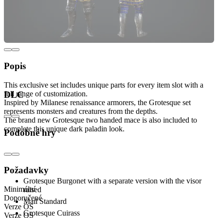
Popis
This exclusive set includes unique parts for every item slot with a
full range of customization.
DLC
Inspired by Milanese renaissance armorers, the Grotesque set
represents monsters and creatures from the depths.
The brand new Grotesque two handed mace is also included to
complete this unique dark paladin look.
Podobné hry
Includes:
Požadavky
Grotesque Burgonet with a separate version with the visor
Minimální
raised
Doporučené
Mail Standard
Verze OS
Grotesque Cuirass
Verze OS