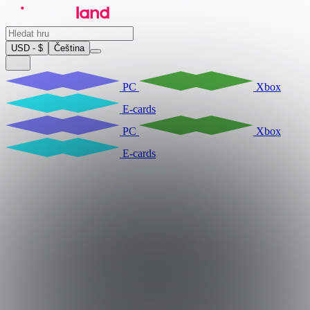
USD - $
Čeština
PC
Xbox
E-cards
PC
Xbox
E-cards