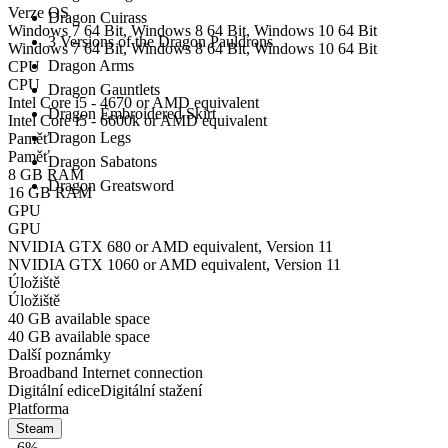
Verze OS
Dragon Cuirass
Windows 7 64 Bit, Windows 8 64 Bit, Windows 10 64 Bit
3 Versions of the Dragon Pauldrons
Windows 7 64 Bit, Windows 8 64 Bit, Windows 10 64 Bit
Dragon Arms
CPU
CPU
Dragon Gauntlets
Intel Core i5 - 4670 or AMD equivalent
Dragon Embroidered Skirt
Intel Core i5 - 6600k or AMD equivalent
Dragon Legs
Paměť
Paměť
Dragon Sabatons
8 GB RAM
Dragon Greatsword
16 GB RAM
GPU
GPU
NVIDIA GTX 680 or AMD equivalent, Version 11
NVIDIA GTX 1060 or AMD equivalent, Version 11
Úložiště
Úložiště
40 GB available space
40 GB available space
Další poznámky
Broadband Internet connection
Digitální edice
Digitální stažení
Platforma
Steam
- 6%