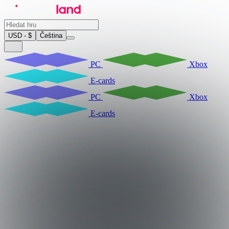
USD - $
Čeština
PC
Xbox
E-cards
PC
Xbox
E-cards