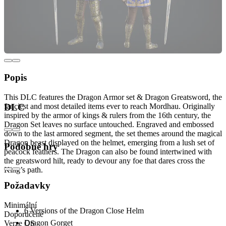
Popis
This DLC features the Dragon Armor set & Dragon Greatsword, the
fanciest and most detailed items ever to reach Mordhau. Originally
DLC
inspired by the armor of kings & rulers from the 16th century, the
Dragon Set leaves no surface untouched. Engraved and embossed
down to the last armored segment, the set themes around the magical
Dragon beast displayed on the helmet, emerging from a lush set of
Podobné hry
peacock feathers. The Dragon can also be found intertwined with
the greatsword hilt, ready to devour any foe that dares cross the
King’s path.
Požadavky
Includes:
Minimální
6 Versions of the Dragon Close Helm
Doporučené
Dragon Gorget
Verze OS