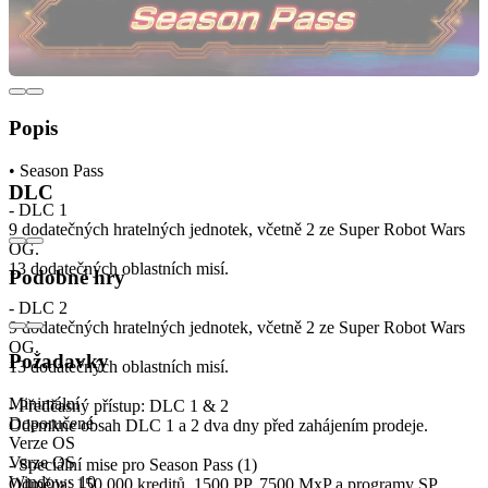
Popis
• Season Pass
DLC
- DLC 1
9 dodatečných hratelných jednotek, včetně 2 ze Super Robot Wars
OG.
13 dodatečných oblastních misí.
Podobné hry
- DLC 2
9 dodatečných hratelných jednotek, včetně 2 ze Super Robot Wars
OG.
Požadavky
13 dodatečných oblastních misí.
Minimální
- Předčasný přístup: DLC 1 & 2
Doporučené
Odemkne obsah DLC 1 a 2 dva dny před zahájením prodeje.
Verze OS
Verze OS
- Speciální mise pro Season Pass (1)
Windows 10
Odměna: 150 000 kreditů, 1500 PP, 7500 MxP a programy SP