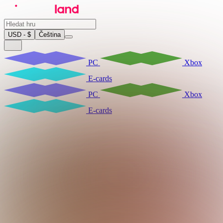
USD - $
Čeština
PC
Xbox
E-cards
PC
Xbox
E-cards