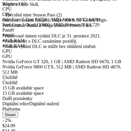
Windows 10
Regen a Dash Skill.
CPU
CPU
- Speciální mise Season Pass (2)
Intel Core 2 Duo E6750 | AMD Athlon 64 X2 6400+
Odměna: Assault Adapter, Sniper Kit S, SP Getter, High-
Intel Core 2 Quad Q9400 | AMD Phenom II X3 720
Performance Radar a Mega Booster Power Parts.
Paměť
Paměť
*Plánované datum vydání DLC je 31. prosince 2021.
4 GB RAM
*Podrobnosti o DLC oznámíme později.
4 GB RAM
*Datum vydání DLC se může bez ohlášení změnit.
GPU
GPU
Nvidia GeForce GT 320, 1 GB | AMD Radeon HD 6670, 1 GB
Nvidia GeForce 9800 GTX, 512 MB | AMD Radeon HD 4870,
512 MB
Úložiště
Úložiště
15 GB available space
15 GB available space
Další poznámky
Digitální edice
Digitální stažení
Platforma
Steam
- 2%
$24.99
$24.49