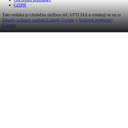
GDPR
Tato stránka je chráněna službou reCAPTCHA a vztahují se na ni
Zásady ochrany osobních údajů Google
a
Smluvní podmínky
Google
.