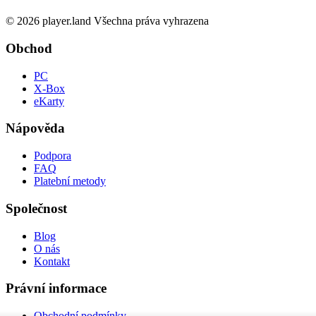
© 2026 player.land Všechna práva vyhrazena
Obchod
PC
X-Box
eKarty
Nápověda
Podpora
FAQ
Platební metody
Společnost
Blog
O nás
Kontakt
Právní informace
Obchodní podmínky