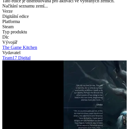
Tato edice je distribuována pro aktivaci ve vybraných zemích.
Načítání seznamu zemí...
Verze
Digitální edice
Platforma
Steam
Typ produktu
Dlc
Vývojář
The Game Kitchen
Vydavatel
Team17 Digital