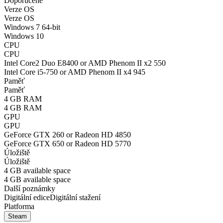
Doporučené
Verze OS
Verze OS
Windows 7 64-bit
Windows 10
CPU
CPU
Intel Core2 Duo E8400 or AMD Phenom II x2 550
Intel Core i5-750 or AMD Phenom II x4 945
Paměť
Paměť
4 GB RAM
4 GB RAM
GPU
GPU
GeForce GTX 260 or Radeon HD 4850
GeForce GTX 650 or Radeon HD 5770
Úložiště
Úložiště
4 GB available space
4 GB available space
Další poznámky
Digitální edice
Digitální stažení
Platforma
Steam