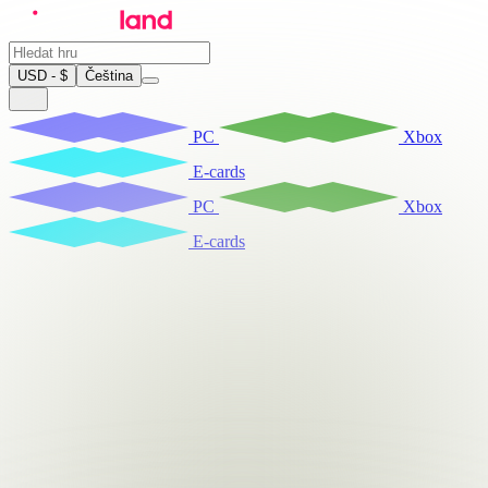
USD - $
Čeština
PC
Xbox
E-cards
PC
Xbox
E-cards