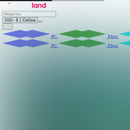
USD - $
Čeština
PC
Xbox
PC
Xbox