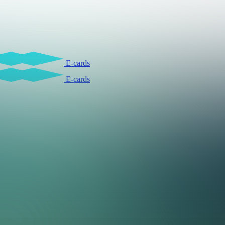
E-cards
E-cards