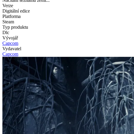
Načítání seznamu zemí...
Verze
Digitální edice
Platforma
Steam
Typ produktu
Dlc
Vývojář
Capcom
Vydavatel
Capcom