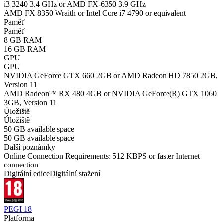
i3 3240 3.4 GHz or AMD FX-6350 3.9 GHz
AMD FX 8350 Wraith or Intel Core i7 4790 or equivalent
Paměť
Paměť
8 GB RAM
16 GB RAM
GPU
GPU
NVIDIA GeForce GTX 660 2GB or AMD Radeon HD 7850 2GB,
Version 11
AMD Radeon™ RX 480 4GB or NVIDIA GeForce(R) GTX 1060
3GB, Version 11
Úložiště
Úložiště
50 GB available space
50 GB available space
Další poznámky
Online Connection Requirements: 512 KBPS or faster Internet
connection
Digitální edice
Digitální stažení
PEGI 18
Platforma