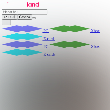
USD - $
Čeština
PC
Xbox
E-cards
PC
Xbox
E-cards