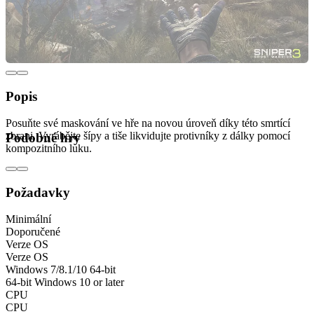
Popis
Posuňte své maskování ve hře na novou úroveň díky této smrtící
zbrani. Vyrábějte šípy a tiše likvidujte protivníky z dálky pomocí
Podobné hry
kompozitního luku.
Požadavky
Minimální
Doporučené
Verze OS
Verze OS
Windows 7/8.1/10 64-bit
64-bit Windows 10 or later
CPU
CPU