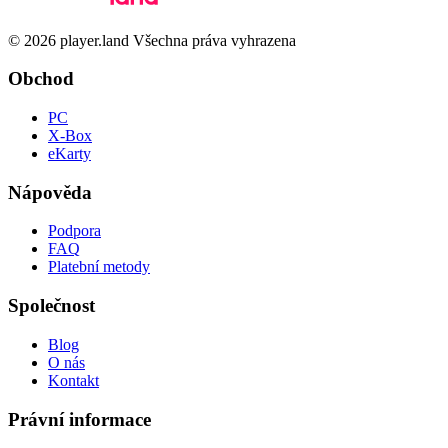
© 2026 player.land Všechna práva vyhrazena
Obchod
PC
X-Box
eKarty
Nápověda
Podpora
FAQ
Platební metody
Společnost
Blog
O nás
Kontakt
Právní informace