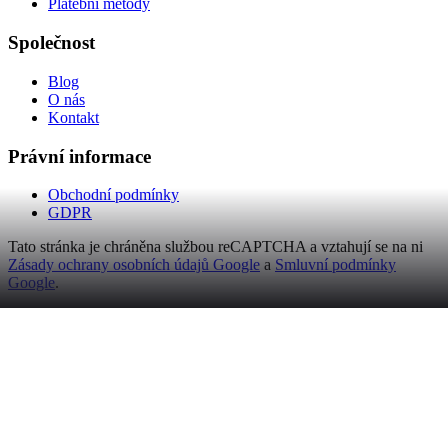
Platební metody
Společnost
Blog
O nás
Kontakt
Právní informace
Obchodní podmínky
GDPR
Tato stránka je chráněna službou reCAPTCHA a vztahují se na ni
Zásady ochrany osobních údajů Google
a
Smluvní podmínky
Google
.