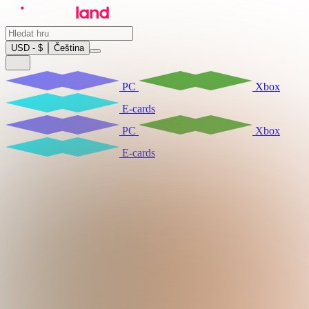
USD - $
Čeština
PC
Xbox
E-cards
PC
Xbox
E-cards