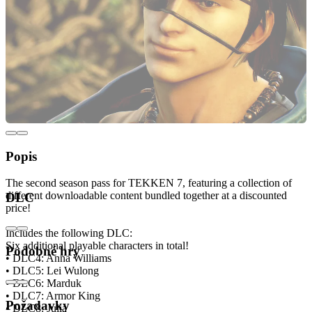
Popis
The second season pass for TEKKEN 7, featuring a collection of
different downloadable content bundled together at a discounted
DLC
price!
Includes the following DLC:
Six additional playable characters in total!
Podobné hry
• DLC4: Anna Williams
• DLC5: Lei Wulong
• DLC6: Marduk
• DLC7: Armor King
Požadavky
• DLC8: Julia