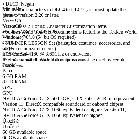
• DLC9: Negan
Minimální
*To use the characters in DLC4 to DLC9, you must update the
Doporučené
game to version 2.20 or later.
Verze OS
Verze OS
Season Pass 2 Bonus: Character Customization Items
Windows 7/8/10 (64-bit OS required)
- Tekken World Tour Set (costume items featuring the Tekken World
Windows 7/8/10 (64-bit OS required)
Tour logo)
CPU
- SUMMER LESSON Set (hairstyles, costumes, accessories, and
CPU
player customization items)
Intel Core i3-4160 @ 3.60GHz or equivalent
- Effects Set
Intel Core i5-4690 3.5 GHz or equivalent
*Some character customization items cannot be used by certain
Paměť
characters.
Paměť
6 GB RAM
8 GB RAM
GPU
GPU
NVIDIA GeForce GTX 660 2GB, GTX 750Ti 2GB, or equivalent,
Version 11, DirectX compatible soundcard or onboard chipset
NVIDIA GeForce GTX 1060 equivalent or higher, Version 11,
NVIDIA GeForce GTX 1060 equivalent or higher
Úložiště
Úložiště
60 GB available space
60 GB available space