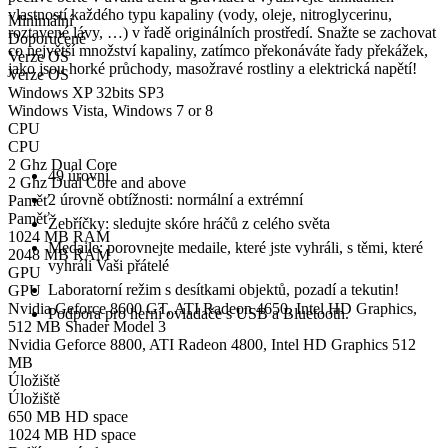
vlastností každého typu kapaliny (vody, oleje, nitroglycerinu,
Minimální
roztavené lávy, …) v řadě originálních prostředí. Snažte se zachovat
Doporučené
co největší množství kapaliny, zatímco překonáváte řady překážek,
Verze OS
jako jsou horké průchody, masožravé rostliny a elektrická napětí!
Verze OS
Windows XP 32bits SP3
Windows Vista, Windows 7 or 8
Klíčové vlastnosti
CPU
CPU
2 Ghz Dual Core
49 úrovní
2 Ghz Dual Core and above
2 úrovně obtížnosti: normální a extrémní
Paměť
Paměť
Žebříčky: sledujte skóre hráčů z celého světa
1024 MB RAM
Medaile: porovnejte medaile, které jste vyhráli, s těmi, které
2048 MB RAM
vyhráli Vaši přátelé
GPU
Laboratorní režim s desítkami objektů, pozadí a tekutin!
GPU
Nvidia Geforce 8600 GT, ATI Radeon 4650, Intel HD Graphics,
Podpora pro herní ovladače s USB a Bluetooth.
512 MB Shader Model 3
Nvidia Geforce 8800, ATI Radeon 4800, Intel HD Graphics 512
MB
Úložiště
Úložiště
650 MB HD space
1024 MB HD space