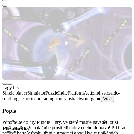
Tagy hry:
Single player
Simulator
Puzzle
Indie
Platform
Action
physics
side-
scrolling
steam
steam trading cards
abstract
word game
Více
Popis
Ponořte se do hry Puddle – hry, ve které musíte navádět louži
kapaliny tím, že nakláníte prostředí doleva nebo doprava! Při hraní
Požadavky
pečlivě berte v úvahu tření a gravitaci a využívejte unikátních