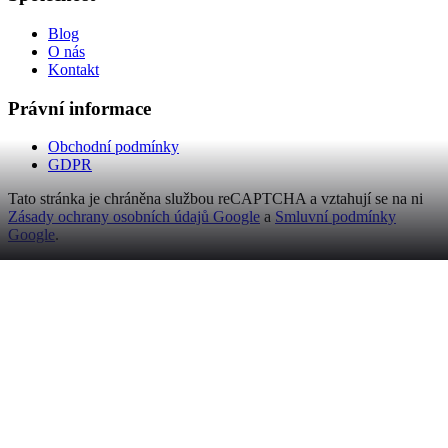
Blog
O nás
Kontakt
Právní informace
Obchodní podmínky
GDPR
Tato stránka je chráněna službou reCAPTCHA a vztahují se na ni
Zásady ochrany osobních údajů Google
a
Smluvní podmínky
Google
.