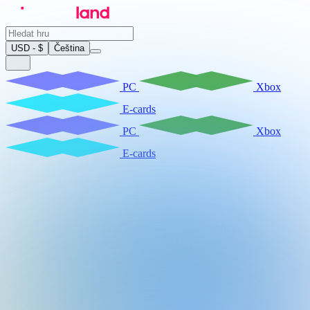
USD - $
Čeština
PC
Xbox
E-cards
PC
Xbox
E-cards