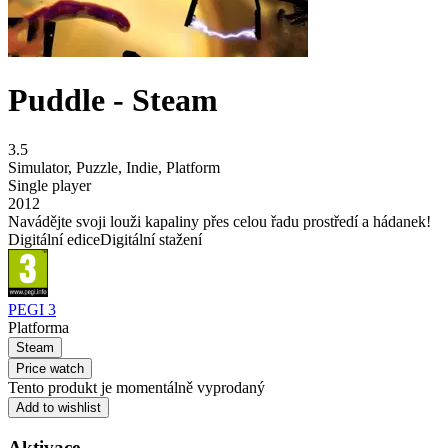
Puddle - Steam
3.5
Simulator
,
Puzzle
,
Indie
,
Platform
Single player
2012
Navádějte svoji louži kapaliny přes celou řadu prostředí a hádanek!
Digitální edice
Digitální stažení
PEGI 3
Platforma
Steam
Price watch
Tento produkt je momentálně vyprodaný
Add to wishlist
Aktivace