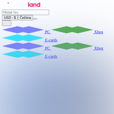
USD - $
Čeština
PC
Xbox
E-cards
PC
Xbox
E-cards