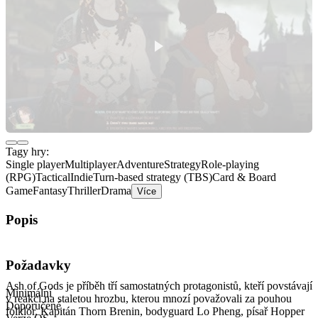
Tagy hry:
Single player
Multiplayer
Adventure
Strategy
Role-playing
(RPG)
Tactical
Indie
Turn-based strategy (TBS)
Card & Board
Game
Fantasy
Thriller
Drama
Více
Popis
HERNÍ MECHANIKY
Požadavky
Ash of Gods je příběh tří samostatných protagonistů, kteří povstávají
Minimální
v reakci na staletou hrozbu, kterou mnozí považovali za pouhou
Doporučené
folklór. Kapitán Thorn Brenin, bodyguard Lo Pheng, písař Hopper