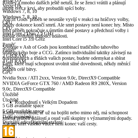
Verze OS
Rouley a mnoho dalších ještě netuší, že se ženci vrátili a plánují
Verze OS
utopit svět v krvi, aby probudili spící bohy.
Windows 7, 8, 10
Windows 7, 8, 10
Ash of Gods’ příběh se neustále vyvíjí v reakci na hráčovy volby,
CPU
někdy dokonce končí smrtí. Ale smrt postavy není konec hry. Místo
CPU
toho příběh pokračuje s úmrtím dané postavy a předchozí volby i
Intel Core 2 Duo 2.5 GHz
nadále ovlivňují budoucí události.
Intel Core i5 3.0 GHz
Paměť
Souboje v Ash of Gods jsou kombinací tradičního tahového
Paměť
strategického boje a CCG. Zatímco individuální taktiky závisejí na
2 GB RAM
dovednostech a třídách vašich postav, budete odemykat a sbírat
4 GB RAM
karty, které mají schopnost uvolnit silné dovednosti, někdy měnící
GPU
průběh celé bitvy.
GPU
Nvidia 9xxx / ATI 2xxx, Version 9.0c, DirectX9 Compatible
ČÍM JE ASH OF GODS JEDINEČNÝ
NVIDIA GeForce GTX 760 / AMD Radeon R9 280X, Version
9.0c, DirectX9 Compatible
Úložiště
Úložiště
Rozhodnutí s Velkým Dopadem
5 GB available space
5 GB available space
Každé rozhodnutí, ať už na bojišti nebo mimo něj, má schopnost
Další poznámky
změnit průběh událostí a osud vaší skupiny s významnými dopady.
Digitální edice
Digitální stažení
Ale ani smrt vašeho vůdce není konec vaší cesty.