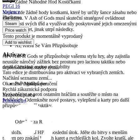
Žádné Náhodné Hod Kostičkami
PEGI 16
Violence
Nejsou zde žádné hody kostkami, které by určily šance zásahu nebo
Platforma
sílu úderu. V Ash of Gods musí skuteční stratégové ovládnout
dovednosti svých tříd a využívat síly poskytované jejich omezenými
Steam
zásobami karet, jinak utrpí následky.
Price watch
Tento produkt je momentálně vyprodaný
Add to wishlist
AI, Která Se Vám Přizpůsobuje
Aktivace
AI v Ash of Gods se přizpůsobuje vašemu stylu hry, aby zajistila
neustále náročný zážitek bez prostoru pro lacinou taktiku nebo
detail.Checking region availability
nepřemožitelné stavby týmu.
Tato edice je distribuována pro aktivaci ve vybraných zemích.
Načítání seznamu zemí...
PvP Multiplayer
Okamžité digitální doručení
Rychlá zákaznická podpora
Vyzkoušejte se proti ostatním hráčům a soutěžte o místo na
Bezpečná platba
žebříčcích. Odemkněte nové postavy, vylepšení a karty pro další
Powered by
přizpůsobení vaší taktiky.
Odměny za Riziko
Vynaložte vlastní HP na poslední útok. Jděte do bitvy s menším
týmem pro získání lepších karet a rychlejších kol. Zvolte kratší, ale