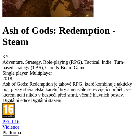
Ash of Gods: Redemption -
Steam
3.5
Adventure
,
Strategy
,
Role-playing (RPG)
,
Tactical
,
Indie
,
Turn-
based strategy (TBS)
,
Card & Board Game
Single player
,
Multiplayer
2018
Ash of Gods: Redemption je tahové RPG, které kombinuje taktický
boj, prvky sběratelské karetní hry a neustále se vyvíjející příběh, ve
kterém není nikdo v bezpečí před smrtí, včetně hlavních postav.
Digitální edice
Digitální stažení
PEGI 16
Violence
Platforma