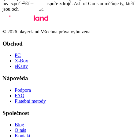
nebezpečnější cestu k úspoře zdrojů. Ash of Gods odměňuje ty, kteří
jsou ochotni riskovat.
© 2026 player.land Všechna práva vyhrazena
Obchod
PC
X-Box
eKarty
Nápověda
Podpora
FAQ
Platební metody
Společnost
Blog
O nás
Kontakt