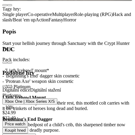
Tagy hry:
Single player
Co-operative
Multiplayer
Role-playing (RPG)
Hack and
slash/Beat 'em up
Action
Fantasy
Horror
Popis
Start your hellish journey through Sanctuary with the Crypt Hunter
Pack.
DLC
Pack includes:
- 'Liath Icehowl' mount*
Podobné hry
- 'Beginning's End' dagger skin cosmetic
- 'Protean Axe' weapon skin cosmetic
- 800 Platinum
Digitální edice
Digitální stažení
Platforma
Liath Icehowl Mount
Xbox One | Xbox Series X/S
Once used to ferry bodies to their rest, this mottled colt carries with
- 10%
it the trinkets of heroes long dead and buried.
$24.99
$22.49
Beginning's End Dagger
Price watch
Formerly the bedpost of a child's crib, this sharpened timber now
serves a more deadly purpose.
Koupit hned