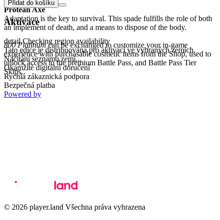
Přidat do košíku
Protean Axe
Adaptation is the key to survival. This spade fulfills the role of both
Aktivace
an implement of death, and a means to dispose of the body.
detail.Checking region availability
800 Platinum
can be exchanged to customize your in-game
Tato edice je distribuována pro aktivaci ve vybraných zemích.
experience with purchasable cosmetic items from the Shop, used to
Načítání seznamu zemí...
unlock access to the premium Battle Pass, and Battle Pass Tier
Okamžité digitální doručení
Skips.
Rychlá zákaznická podpora
Bezpečná platba
Powered by
© 2026 player.land Všechna práva vyhrazena