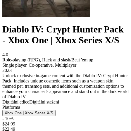
Diablo IV: Crypt Hunter Pack
- Xbox One | Xbox Series X/S
4.0
Role-playing (RPG)
,
Hack and slash/Beat 'em up
Single player
,
Co-operative
,
Multiplayer
2023
Unlock exclusive in-game content with the Diablo IV: Crypt Hunter
Pack. Includes unique cosmetic items such as a weapon skin,
themed pet, transmog sets, and additional customization options to
enhance your character’s appearance and stand out in the dark world
of Diablo IV.
Digitální edice
Digitální stažení
Platforma
Xbox One | Xbox Series X/S
- 10%
$24.99
$22.49