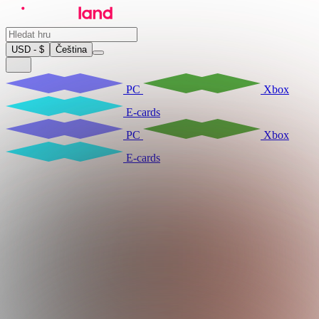
USD - $
Čeština
PC
Xbox
E-cards
PC
Xbox
E-cards