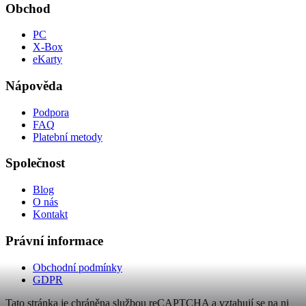
Obchod
PC
X-Box
eKarty
Nápověda
Podpora
FAQ
Platební metody
Společnost
Blog
O nás
Kontakt
Právní informace
Obchodní podmínky
GDPR
Tato stránka je chráněna službou reCAPTCHA a vztahují se na ni