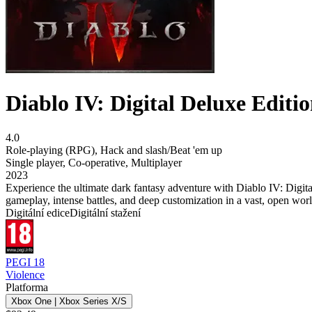
Diablo IV: Digital Deluxe Editi
4.0
Role-playing (RPG)
,
Hack and slash/Beat 'em up
Single player
,
Co-operative
,
Multiplayer
2023
Experience the ultimate dark fantasy adventure with Diablo IV: Digital
gameplay, intense battles, and deep customization in a vast, open worl
Digitální edice
Digitální stažení
PEGI 18
Violence
Platforma
Xbox One | Xbox Series X/S