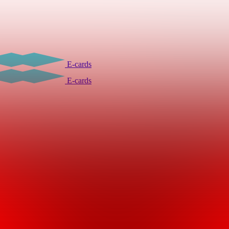
E-cards
E-cards