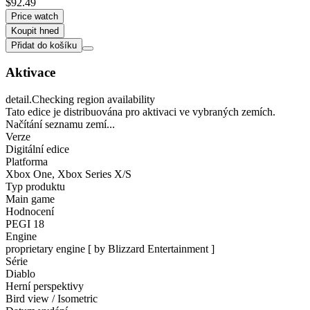
$92.49
Price watch
Koupit hned
Přidat do košíku
Aktivace
detail.Checking region availability
Tato edice je distribuována pro aktivaci ve vybraných zemích.
Načítání seznamu zemí...
Verze
Digitální edice
Platforma
Xbox One
,
Xbox Series X/S
Typ produktu
Main game
Hodnocení
PEGI 18
Engine
proprietary engine [ by Blizzard Entertainment ]
Série
Diablo
Herní perspektivy
Bird view / Isometric