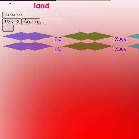
USD - $
Čeština
PC
Xbox
PC
Xbox