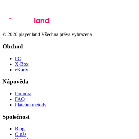
© 2026 player.land Všechna práva vyhrazena
Obchod
PC
X-Box
eKarty
Nápověda
Podpora
FAQ
Platební metody
Společnost
Blog
O nás