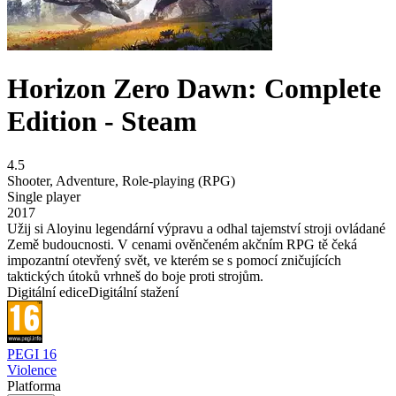
Horizon Zero Dawn: Complete
Edition - Steam
4.5
Shooter
,
Adventure
,
Role-playing (RPG)
Single player
2017
Užij si Aloyinu legendární výpravu a odhal tajemství stroji ovládané
Země budoucnosti. V cenami ověnčeném akčním RPG tě čeká
impozantní otevřený svět, ve kterém se s pomocí zničujících
taktických útoků vrhneš do boje proti strojům.
Digitální edice
Digitální stažení
PEGI 16
Violence
Platforma