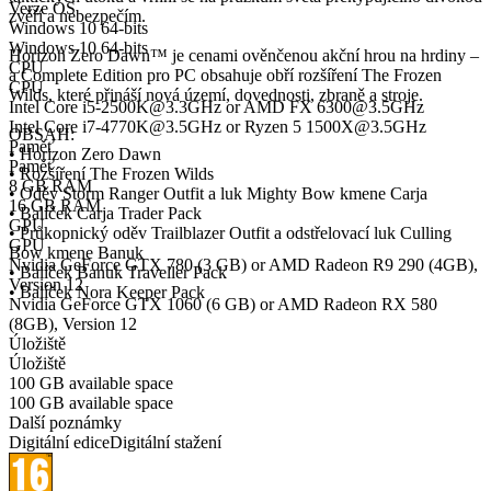
Verze OS
zvěří a nebezpečím.
Windows 10 64-bits
Windows 10 64-bits
Horizon Zero Dawn™ je cenami ověnčenou akční hrou na hrdiny –
CPU
a Complete Edition pro PC obsahuje obří rozšíření The Frozen
CPU
Wilds, které přináší nová území, dovednosti, zbraně a stroje.
Intel Core i5-2500K@3.3GHz or AMD FX 6300@3.5GHz
Intel Core i7-4770K@3.5GHz or Ryzen 5 1500X@3.5GHz
OBSAH:
Paměť
• Horizon Zero Dawn
Paměť
• Rozšíření The Frozen Wilds
8 GB RAM
• Oděv Storm Ranger Outfit a luk Mighty Bow kmene Carja
16 GB RAM
• Balíček Carja Trader Pack
GPU
• Průkopnický oděv Trailblazer Outfit a odstřelovací luk Culling
GPU
Bow kmene Banuk
Nvidia GeForce GTX 780 (3 GB) or AMD Radeon R9 290 (4GB),
• Balíček Banuk Traveller Pack
Version 12
• Balíček Nora Keeper Pack
Nvidia GeForce GTX 1060 (6 GB) or AMD Radeon RX 580
(8GB), Version 12
Úložiště
Úložiště
100 GB available space
100 GB available space
Další poznámky
Digitální edice
Digitální stažení