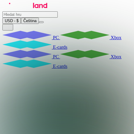
USD - $
Čeština
PC
Xbox
E-cards
PC
Xbox
E-cards