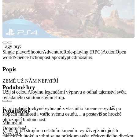
Tagy hry:
Single player
Shooter
Adventure
Role-playing (RPG)
Action
Open
world
Science fiction
post-apocalyptic
dinosaurs
Popis
ZEMĚ UŽ NÁM NEPATŘÍ
Podobné hry
Užij si celou Aloyinu legendární výpravu a odhal tajemství světa
ovládaného smrtonosnými stroji.
V roli mladé lovkyně vyhnané z vlastního kmene se vydáš po
Požadavky
stopách minulosti i vstříc svému osudu… a postavíš se hrozbě
ohrožující budoucnost.
Minimální
Doporučené
V boji proti strojům i ostatním kmenům využívej zničujících
Verze OS
taktických útoků a vrhni se na průzkum světa překypujícího divokou