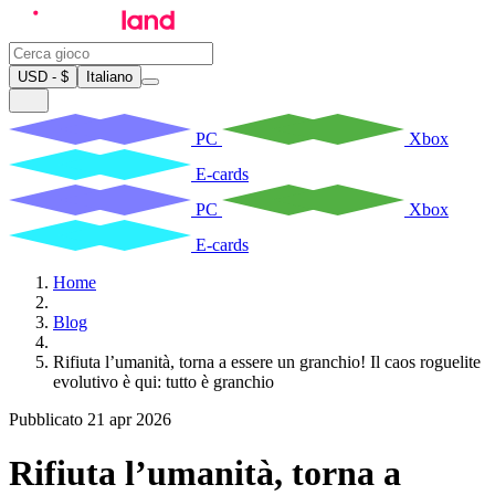
USD - $
Italiano
PC
Xbox
E-cards
PC
Xbox
E-cards
Home
Blog
Rifiuta l’umanità, torna a essere un granchio! Il caos roguelite
evolutivo è qui: tutto è granchio
Pubblicato 21 apr 2026
Rifiuta l’umanità, torna a