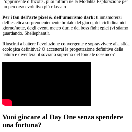
l’opprimente difficoltà, puoi tuffarti nella Modalità Esplorazione per
un percorso evolutivo più rilassato.
Per i fan dell’arte pixel & dell’umorismo dark:
ti innamorerai
dell’estetica sorprendentemente brutale del gioco, dei cicli dinamici
giorno/notte, degli eventi meteo duri e dei boss fight epici (vi stiamo
guardando, Shellephant!).
Riuscirai a battere l’evoluzione convergente e sopravvivere alla sfida
ecologica definitiva? O accetterai la progettazione definitiva della
natura e diventerai il sovrano supremo del fondale oceanico?
Vuoi giocare al Day One senza spendere
una fortuna?