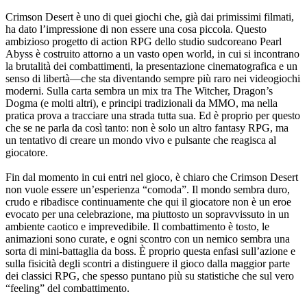
Crimson Desert è uno di quei giochi che, già dai primissimi filmati,
ha dato l’impressione di non essere una cosa piccola. Questo
ambizioso progetto di action RPG dello studio sudcoreano Pearl
Abyss è costruito attorno a un vasto open world, in cui si incontrano
la brutalità dei combattimenti, la presentazione cinematografica e un
senso di libertà—che sta diventando sempre più raro nei videogiochi
moderni. Sulla carta sembra un mix tra The Witcher, Dragon’s
Dogma (e molti altri), e principi tradizionali da MMO, ma nella
pratica prova a tracciare una strada tutta sua. Ed è proprio per questo
che se ne parla da così tanto: non è solo un altro fantasy RPG, ma
un tentativo di creare un mondo vivo e pulsante che reagisca al
giocatore.
Fin dal momento in cui entri nel gioco, è chiaro che Crimson Desert
non vuole essere un’esperienza “comoda”. Il mondo sembra duro,
crudo e ribadisce continuamente che qui il giocatore non è un eroe
evocato per una celebrazione, ma piuttosto un sopravvissuto in un
ambiente caotico e imprevedibile. Il combattimento è tosto, le
animazioni sono curate, e ogni scontro con un nemico sembra una
sorta di mini-battaglia da boss. È proprio questa enfasi sull’azione e
sulla fisicità degli scontri a distinguere il gioco dalla maggior parte
dei classici RPG, che spesso puntano più su statistiche che sul vero
“feeling” del combattimento.