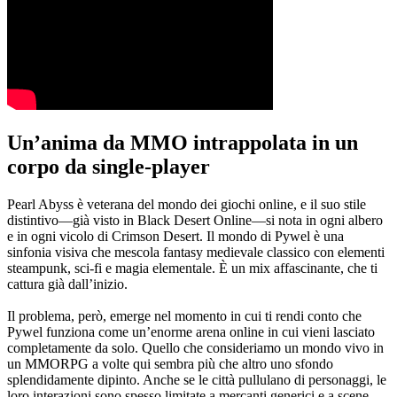
Un’anima da MMO intrappolata in un
corpo da single-player
Pearl Abyss è veterana del mondo dei giochi online, e il suo stile
distintivo—già visto in Black Desert Online—si nota in ogni albero
e in ogni vicolo di Crimson Desert. Il mondo di Pywel è una
sinfonia visiva che mescola fantasy medievale classico con elementi
steampunk, sci-fi e magia elementale. È un mix affascinante, che ti
cattura già dall’inizio.
Il problema, però, emerge nel momento in cui ti rendi conto che
Pywel funziona come un’enorme arena online in cui vieni lasciato
completamente da solo. Quello che consideriamo un mondo vivo in
un MMORPG a volte qui sembra più che altro uno sfondo
splendidamente dipinto. Anche se le città pullulano di personaggi, le
loro interazioni sono spesso limitate a mercanti generici e a scene