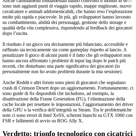
Anche cambiamenti fondamentali hanno coinvolto il mondo in sé—
sono stati aggiunti punti di viaggio rapido, mappe migliorate, nuove
cavalcature e animali addomesticabili, che hanno reso l’esplorazione
molto più rapida e piacevole. In più, gli sviluppatori hanno lavorato
su combattimento, abilità dei personaggi, gestione dello storage e
qualità della vita complessiva, rispondendo al feedback dei giocatori
dopo l’uscita.
Il risultato è un gioco ora decisamente più bilanciato, accessibile e
raffinato sia tecnicamente sia come gameplay rispetto al lancio. A
penalizzare il gioco di alcuni punti è il fatto che gli sviluppatori non
hanno ancora affrontato i problemi di input lag dopo le patch più
recenti, che disturbano una parte significativa dei giocatori (io
personalmente non ho avuto problemi durante la mia sessione).
Anche Reddit e altri forum sono pieni di giocatori che segnalano
crash di Crimson Desert dopo un aggiornamento. Fortunatamente, ci
sono guide di fix disponibili che includono, ad esempio, la
disattivazione della Frame Generation (FG), l’eliminazione della
cache locale per resettare le impostazioni, l’aggiornamento dei driver
della GPU o la verifica dell’integrità su Steam. Tra le problematiche
note ci sono errori di Intel XeSS, schermi bianchi su GTX 1060 con
FSR e fallimenti di avvio su ROG Ally X.
Verdetto: trionfo tecnologico con cicatrici