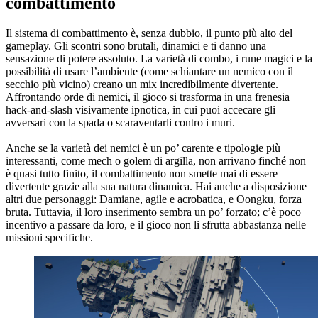
combattimento
Il sistema di combattimento è, senza dubbio, il punto più alto del
gameplay. Gli scontri sono brutali, dinamici e ti danno una
sensazione di potere assoluto. La varietà di combo, i rune magici e la
possibilità di usare l’ambiente (come schiantare un nemico con il
secchio più vicino) creano un mix incredibilmente divertente.
Affrontando orde di nemici, il gioco si trasforma in una frenesia
hack-and-slash visivamente ipnotica, in cui puoi accecare gli
avversari con la spada o scaraventarli contro i muri.
Anche se la varietà dei nemici è un po’ carente e tipologie più
interessanti, come mech o golem di argilla, non arrivano finché non
è quasi tutto finito, il combattimento non smette mai di essere
divertente grazie alla sua natura dinamica. Hai anche a disposizione
altri due personaggi: Damiane, agile e acrobatica, e Oongku, forza
bruta. Tuttavia, il loro inserimento sembra un po’ forzato; c’è poco
incentivo a passare da loro, e il gioco non li sfrutta abbastanza nelle
missioni specifiche.