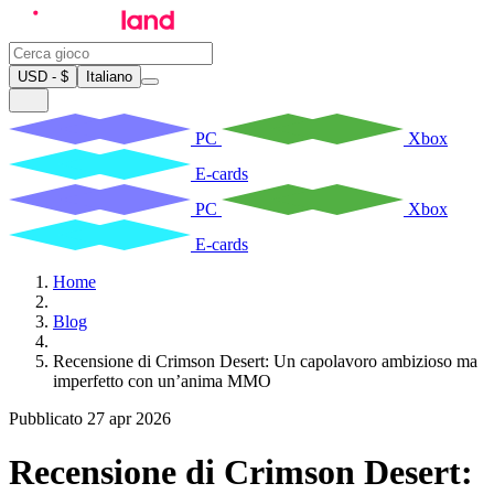
USD - $
Italiano
PC
Xbox
E-cards
PC
Xbox
E-cards
Home
Blog
Recensione di Crimson Desert: Un capolavoro ambizioso ma
imperfetto con un’anima MMO
Pubblicato 27 apr 2026
Recensione di Crimson Desert: