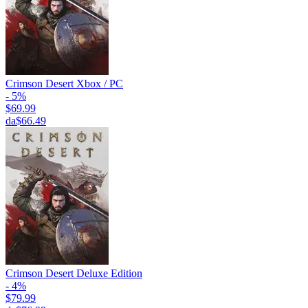
Crimson Desert Xbox / PC
- 5%
$69.99
da
$66.49
Crimson Desert Deluxe Edition
- 4%
$79.99