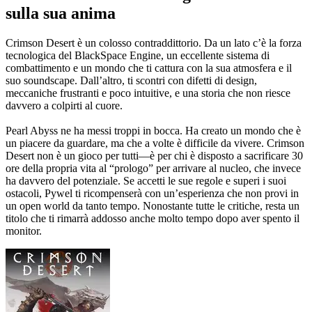
sulla sua anima
Crimson Desert è un colosso contraddittorio. Da un lato c’è la forza
tecnologica del BlackSpace Engine, un eccellente sistema di
combattimento e un mondo che ti cattura con la sua atmosfera e il
suo soundscape. Dall’altro, ti scontri con difetti di design,
meccaniche frustranti e poco intuitive, e una storia che non riesce
davvero a colpirti al cuore.
Pearl Abyss ne ha messi troppi in bocca. Ha creato un mondo che è
un piacere da guardare, ma che a volte è difficile da vivere. Crimson
Desert non è un gioco per tutti—è per chi è disposto a sacrificare 30
ore della propria vita al “prologo” per arrivare al nucleo, che invece
ha davvero del potenziale. Se accetti le sue regole e superi i suoi
ostacoli, Pywel ti ricompenserà con un’esperienza che non provi in
un open world da tanto tempo. Nonostante tutte le critiche, resta un
titolo che ti rimarrà addosso anche molto tempo dopo aver spento il
monitor.