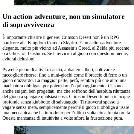
Un action-adventure, non un simulatore
di sopravvivenza
È importante chiarire il genere: Crimson Desert non è un RPG
hardcore alla Kingdom Come o Skyrim. È un action-adventure
elegante, molto più vicino ad Assassin’s Creed, al Zelda più recente
o a Ghost of Tsushima. Se ti avvicini al gioco con questo in mente,
eviterai delusioni.
Pywel è pieno di attività: caccia, abbattere alberi, coltivare e
raccogliere risorse, fino a mini-giochi come il braccio di ferro o un
gioco d’azzardo. La maggior parte, però, sembra più che altro una
macinatura obbligata per potenziare l’equipaggiamento. Ci sono
anche enigmi ben progettati, ma che soffrono dell’assoluta riluttanza
del gioco a spiegare qualsiasi cosa. Crimson Desert ti butta in acque
profonde senza giubbotto di salvataggio. Ti ritroverai spesso a
vagare senza meta, semplicemente perché il gioco ti obbliga a usare
una meccanica che ha introdotto per l’ultima volta circa trenta ore fa.
Questa mancanza di intuitività a volte sfiora la frustrazione pura.