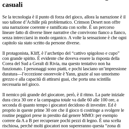
casuali
Se la tecnologia è il punto di forza del gioco, allora la narrazione è il
suo tallone d’Achille più problematico. Crimson Desert non offre
una narrazione coerente e ramificata con scelte. È un percorso
lineare fatto di diverse linee narrative che convivono fianco a fianco,
senza intrecciarsi in modo organico. A volte la sensazione è che ogni
capitolo sia stato scritto da persone diverse.
Il protagonista, Kliff, è l’archetipo del “cattivo spigoloso e cupo”
con grande spirito. È evidente che doveva essere la risposta della
Corea del Sud a Geralt di Rivia, ma questo tentativo non ha
funzionato. I personaggi sono piatti, e pochi lasciano un’impressione
duratura—l’eccezione onorevole è Yann, grazie al suo umorismo
grezzo e alla capacità di attirarsi guai, che porta una scintilla
necessaria nel gioco.
Il nemico più grande del giocatore, però, è il ritmo. La parte iniziale
dura circa 30 ore e la campagna totale va dalle 60 alle 100 ore, a
seconda di quanto tempo i giocatori decidono di investire. Ed è
proprio in queste prime 30 ore che il gioco ti costringe a svolgere le
routine peggiori prese in prestito dal genere MMO: per esempio
correre da A a B per recuperare pochi pezzi di legno. È una scelta
rischiosa, perché molti giocatori non supereranno questa “zona di