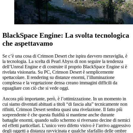
BlackSpace Engine: La svolta tecnologica
che aspettavamo
Se c’è una cosa di Crimson Desert che ispira davvero meraviglia, è
la tecnologia. La scelta di Pearl Abyss di non seguire la tendenza
dell’Unreal Engine e di costruire il proprio BlackSpace Engine si è
rivelata visionaria. Su PC, Crimson Desert è semplicemente
spettacolare. Il rendering su distanze enormi, l’illuminazione
complessa e la vegetazione densa creano immagini difficili da
eguagliare con ciò che si vede oggi.
Ancora più importante, però, è l’ottimizzazione. In un momento in
cui siamo diventati abituati a titoli “di fascia alta” tecnicamente non
rifiniti, Crimson Desert sembra quasi una rivelazione. Il fatto più
sorprendente è che questa fluidità si mantiene anche durante
battaglie enormi, quando sullo schermo si riversano decine di nemici
ed effetti particellari. L’unico vero difetto visivo è l’arrivo aggressivo
degli oggetti a distanza ravvicinata e qualche sfarfallio delle ombre