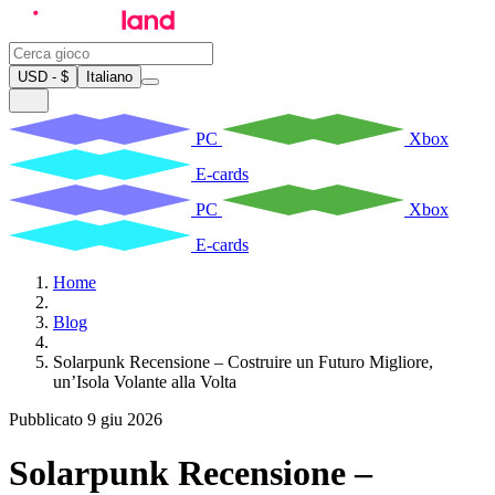
USD - $
Italiano
PC
Xbox
E-cards
PC
Xbox
E-cards
Home
Blog
Solarpunk Recensione – Costruire un Futuro Migliore,
un’Isola Volante alla Volta
Pubblicato 9 giu 2026
Solarpunk Recensione –