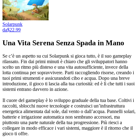
Solarpunk
da
$22.99
Una Vita Serenа Senza Spada in Mano
Se c’è un aspetto su cui Solarpunk si gioca tutto, è il suo gameplay
rilassato. Fin dai primi minuti è chiaro che gli sviluppatori hanno
scelto un ritmo più disteso e una vita autosufficiente, invece della
lotta continua per sopravvivere. Parti raccogliendo risorse, creando i
tuoi primi strumenti e assicurandoti cibo e acqua. Dopo una breve
introduzione, il gioco ti lascia alla tua curiosità: ed è lì che tutti i suoi
sistemi entrano davvero in azione.
Il cuore del gameplay è lo sviluppo graduale della tua base. Coltivi i
raccolti, sblocchi nuove tecnologie e costruisci un’infrastruttura
energetica alimentata dal sole, dal vento o dall’acqua. Pannelli solari,
batterie e irrigazione automatica non sembrano accessori, ma
piuttosto una parte naturale della tua progressione. Più riesci a
collegare in modo efficace i vari sistemi, maggiore è il ritorno che il
gioco ti offre.