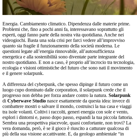
Energia. Cambiamento climatico. Dipendenza dalle materie prime.
Problemi che, fino a pochi anni fa, interessavano soprattutto gli
esperti, oggi fanno parte della nostra vita quotidiana. Anche nei
videogiochi. Basta una sola crisi per farci vedere all’improvviso
quanto sia fragile il funzionamento della società moderna. Le
questioni legate all’energia rinnovabile, all’autosufficienza
energetica e alla sostenibilità sono diventate parte integrante del
nostro quotidiano. E non a caso, è proprio all’incrocio tra tecnologia,
ecologia e visioni ottimistiche del futuro che sono nati il movimento
e il genere solarpunk.
A differenza del cyberpunk, che spesso dipinge il futuro come un
luogo cupo dominato dalle corporation, il solarpunk crede che il
progresso non debba per forza andare contro la natura.
Solarpunk
di
Cyberwave Studio
nasce esattamente da questa idea: invece di
combattere mostri o salvare il mondo, costruisci la tua casa e viaggi
tra isole volanti. Coltivi i raccolti, generi energia con sole e vento,
esplori i dintorni e, passo dopo passo, espandi la tua piccola fattoria.
Sembra una prospettiva piacevole, quasi confortante, non trovi? La
vera domanda, però, è se il gioco è riuscito a catturare qualcosa di
più della sua visione accattivante. E, da geologo ambientale “in