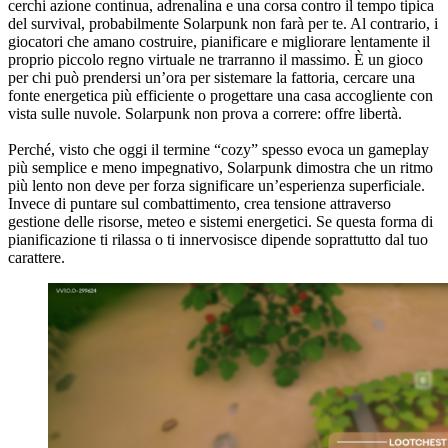
cerchi azione continua, adrenalina e una corsa contro il tempo tipica
del survival, probabilmente Solarpunk non farà per te. Al contrario, i
giocatori che amano costruire, pianificare e migliorare lentamente il
proprio piccolo regno virtuale ne trarranno il massimo. È un gioco
per chi può prendersi un’ora per sistemare la fattoria, cercare una
fonte energetica più efficiente o progettare una casa accogliente con
vista sulle nuvole. Solarpunk non prova a correre: offre libertà.
Perché, visto che oggi il termine “cozy” spesso evoca un gameplay
più semplice e meno impegnativo, Solarpunk dimostra che un ritmo
più lento non deve per forza significare un’esperienza superficiale.
Invece di puntare sul combattimento, crea tensione attraverso
gestione delle risorse, meteo e sistemi energetici. Se questa forma di
pianificazione ti rilassa o ti innervosisce dipende soprattutto dal tuo
carattere.