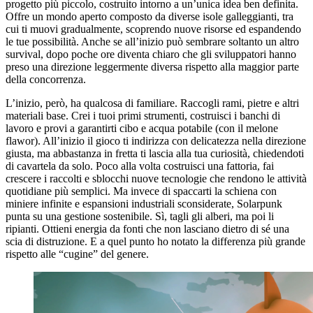
progetto più piccolo, costruito intorno a un’unica idea ben definita.
Offre un mondo aperto composto da diverse isole galleggianti, tra
cui ti muovi gradualmente, scoprendo nuove risorse ed espandendo
le tue possibilità. Anche se all’inizio può sembrare soltanto un altro
survival, dopo poche ore diventa chiaro che gli sviluppatori hanno
preso una direzione leggermente diversa rispetto alla maggior parte
della concorrenza.
L’inizio, però, ha qualcosa di familiare. Raccogli rami, pietre e altri
materiali base. Crei i tuoi primi strumenti, costruisci i banchi di
lavoro e provi a garantirti cibo e acqua potabile (con il melone
flawor). All’inizio il gioco ti indirizza con delicatezza nella direzione
giusta, ma abbastanza in fretta ti lascia alla tua curiosità, chiedendoti
di cavartela da solo. Poco alla volta costruisci una fattoria, fai
crescere i raccolti e sblocchi nuove tecnologie che rendono le attività
quotidiane più semplici. Ma invece di spaccarti la schiena con
miniere infinite e espansioni industriali sconsiderate, Solarpunk
punta su una gestione sostenibile. Sì, tagli gli alberi, ma poi li
ripianti. Ottieni energia da fonti che non lasciano dietro di sé una
scia di distruzione. E a quel punto ho notato la differenza più grande
rispetto alle “cugine” del genere.