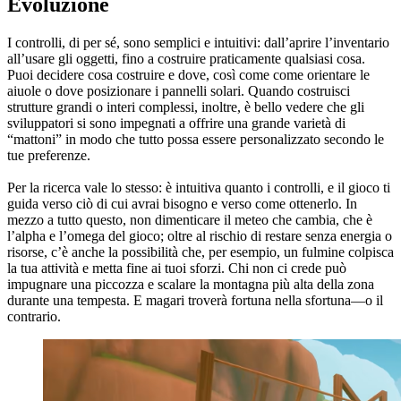
Evoluzione
I controlli, di per sé, sono semplici e intuitivi: dall’aprire l’inventario
all’usare gli oggetti, fino a costruire praticamente qualsiasi cosa.
Puoi decidere cosa costruire e dove, così come come orientare le
aiuole o dove posizionare i pannelli solari. Quando costruisci
strutture grandi o interi complessi, inoltre, è bello vedere che gli
sviluppatori si sono impegnati a offrire una grande varietà di
“mattoni” in modo che tutto possa essere personalizzato secondo le
tue preferenze.
Per la ricerca vale lo stesso: è intuitiva quanto i controlli, e il gioco ti
guida verso ciò di cui avrai bisogno e verso come ottenerlo. In
mezzo a tutto questo, non dimenticare il meteo che cambia, che è
l’alpha e l’omega del gioco; oltre al rischio di restare senza energia o
risorse, c’è anche la possibilità che, per esempio, un fulmine colpisca
la tua attività e metta fine ai tuoi sforzi. Chi non ci crede può
impugnare una piccozza e scalare la montagna più alta della zona
durante una tempesta. E magari troverà fortuna nella sfortuna—o il
contrario.