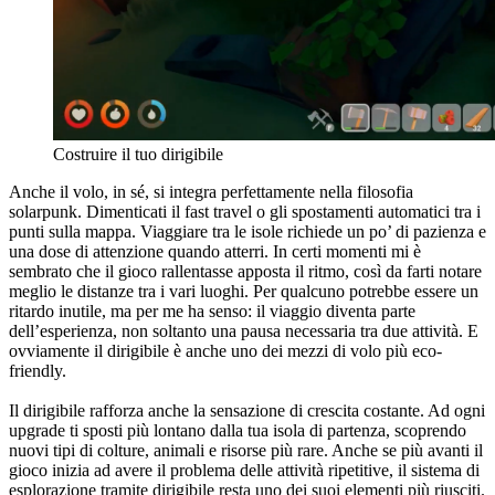
Costruire il tuo dirigibile
Anche il volo, in sé, si integra perfettamente nella filosofia
solarpunk. Dimenticati il fast travel o gli spostamenti automatici tra i
punti sulla mappa. Viaggiare tra le isole richiede un po’ di pazienza e
una dose di attenzione quando atterri. In certi momenti mi è
sembrato che il gioco rallentasse apposta il ritmo, così da farti notare
meglio le distanze tra i vari luoghi. Per qualcuno potrebbe essere un
ritardo inutile, ma per me ha senso: il viaggio diventa parte
dell’esperienza, non soltanto una pausa necessaria tra due attività. E
ovviamente il dirigibile è anche uno dei mezzi di volo più eco-
friendly.
Il dirigibile rafforza anche la sensazione di crescita costante. Ad ogni
upgrade ti sposti più lontano dalla tua isola di partenza, scoprendo
nuovi tipi di colture, animali e risorse più rare. Anche se più avanti il
gioco inizia ad avere il problema delle attività ripetitive, il sistema di
esplorazione tramite dirigibile resta uno dei suoi elementi più riusciti.