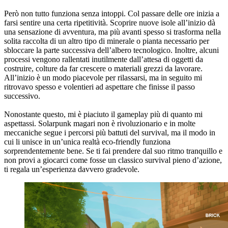
Però non tutto funziona senza intoppi. Col passare delle ore inizia a
farsi sentire una certa ripetitività. Scoprire nuove isole all’inizio dà
una sensazione di avventura, ma più avanti spesso si trasforma nella
solita raccolta di un altro tipo di minerale o pianta necessario per
sbloccare la parte successiva dell’albero tecnologico. Inoltre, alcuni
processi vengono rallentati inutilmente dall’attesa di oggetti da
costruire, colture da far crescere o materiali grezzi da lavorare.
All’inizio è un modo piacevole per rilassarsi, ma in seguito mi
ritrovavo spesso e volentieri ad aspettare che finisse il passo
successivo.
Nonostante questo, mi è piaciuto il gameplay più di quanto mi
aspettassi. Solarpunk magari non è rivoluzionario e in molte
meccaniche segue i percorsi più battuti del survival, ma il modo in
cui li unisce in un’unica realtà eco-friendly funziona
sorprendentemente bene. Se ti fai prendere dal suo ritmo tranquillo e
non provi a giocarci come fosse un classico survival pieno d’azione,
ti regala un’esperienza davvero gradevole.