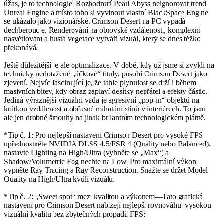
úžas, je to technologie. Rozhodnutí Pearl Abyss neignorovat trend
Unreal Engine a místo toho si vyvinout vlastní BlackSpace Engine
se ukázalo jako vizionářské. Crimson Desert na PC vypadá
dechberouc e. Renderování na obrovské vzdálenosti, komplexní
nasvětlování a hustá vegetace vytváří vizuál, který se dnes těžko
překonává.
Ještě důležitější je ale optimalizace. V době, kdy už jsme si zvykli na
technicky nedotažené „áčkové“ tituly, působí Crimson Desert jako
zjevení. Nejvíc fascinující je, že tahle plynulost se drží i během
masivních bitev, kdy obraz zaplaví desítky nepřátel a efekty částic.
Jediná výraznější vizuální vada je agresivní „pop-in“ objektů na
krátkou vzdálenost a občasné mihotání stínů v interiérech. To jsou
ale jen drobné šmouhy na jinak brilantním technologickém plátně.
*Tip č. 1: Pro nejlepší nastavení Crimson Desert pro vysoké FPS
upřednostněte NVIDIA DLSS 4.5/FSR 4 (Quality nebo Balanced),
nastavte Lighting na High/Ultra (vyhněte se „Max“) a
Shadow/Volumetric Fog nechte na Low. Pro maximální výkon
vypněte Ray Tracing a Ray Reconstruction. Snažte se držet Model
Quality na High/Ultra kvůli vizuálu.
*Tip č. 2: „Sweet spot“ mezi kvalitou a výkonem—Tato grafická
nastavení pro Crimson Desert nabízejí nejlepší rovnováhu: vysokou
vizuální kvalitu bez zbytečných propadů FPS: