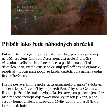
Příběh jako řada náhodných obrázků
Pokud je technologie nejsilnější stránkou hry, pak je vyprávění její
největší problém. Crimson Desert nenabízí ucelený příběh s
větvením a volbami. Je to lineární cesta poskládaná z několika
dějových linek, které vedle sebe existují spíš než aby se organicky
proplétaly. Občas máte pocit, že každá kapitola byla napsaná úplně
jiným člověkem.
Hlavní postava Kliff je archetyp „zamračeného drsňáka“ s dobrým
srdcem. Je jasné, že měl být odpovědí Pearl Abyss na Geralta z
Rivie—jenže tahle snaha nedopadla. Postavy jsou plošné a jen pár z
nich zanechá trvalejší dojem—čestnou výjimkou je Yann, jehož
surový humor a talent přitahovat průšvihy do hry přinášejí jiskru,
kterou potřebuje.