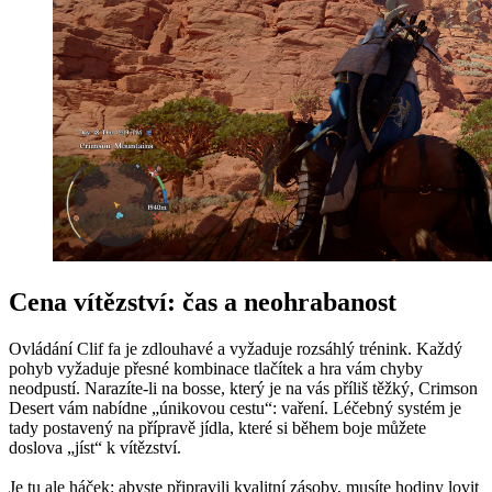
Cena vítězství: čas a neohrabanost
Ovládání Clif fa je zdlouhavé a vyžaduje rozsáhlý trénink. Každý
pohyb vyžaduje přesné kombinace tlačítek a hra vám chyby
neodpustí. Narazíte-li na bosse, který je na vás příliš těžký, Crimson
Desert vám nabídne „únikovou cestu“: vaření. Léčebný systém je
tady postavený na přípravě jídla, které si během boje můžete
doslova „jíst“ k vítězství.
Je tu ale háček: abyste připravili kvalitní zásoby, musíte hodiny lovit