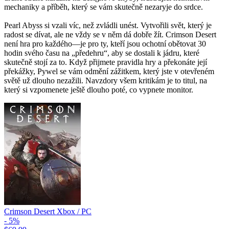
mechaniky a příběh, který se vám skutečně nezaryje do srdce.
Pearl Abyss si vzali víc, než zvládli unést. Vytvořili svět, který je
radost se dívat, ale ne vždy se v něm dá dobře žít. Crimson Desert
není hra pro každého—je pro ty, kteří jsou ochotní obětovat 30
hodin svého času na „předehru“, aby se dostali k jádru, které
skutečně stojí za to. Když přijmete pravidla hry a překonáte její
překážky, Pywel se vám odmění zážitkem, který jste v otevřeném
světě už dlouho nezažili. Navzdory všem kritikám je to titul, na
který si vzpomenete ještě dlouho poté, co vypnete monitor.
Crimson Desert Xbox / PC
- 5%