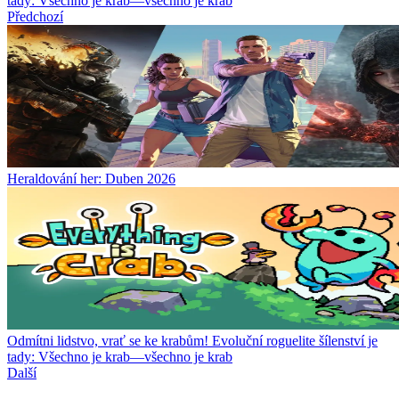
tady: Všechno je krab—všechno je krab
Předchozí
Heraldování her: Duben 2026
Odmítni lidstvo, vrať se ke krabům! Evoluční roguelite šílenství je
tady: Všechno je krab—všechno je krab
Další