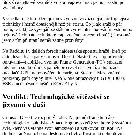
úložišti a celkové kvalitě života a reagovali na zpětnou vazbu po
vydání hry.
Výsledkem je hra, která je dnes výrazně vyváženější, přístupnější a
technicky i herně dotaženější než při startu. Co ji ale sráží o pár
bodů, je fakt, že vývojáři se stále nevyrovnali s lagováním vstupu po
nejnovějších patchech, které trápí značné procento hráčů (já osobně
jsem s tím při hraní neměl žádné problémy).
Na Redditu i v dalších fórech najdete také spoustu hráčů, kteří po
aktualizaci hlásí pády Crimson Desert. Naštěstí existují průvodci
opravami—například vypnutí Frame Generation (FG), smazání
lokálních souborů mezipaměti pro reset nastavení, aktualizace
ovladačů GPU nebo ověření integrity ve Steamu. Mezi známé
problémy patří chyby Intel XeSS, bílé obrazovky u GTX 1060 s
FSR a neúspěšné spuštění ROG Ally X.
Verdikt: Technologické vítězství se
jizvami v duši
Crimson Desert je rozporný kolos. Na jedné straně tu máte
technologickou sílu BlackSpace Engine, skvělý soubojový systém a
svět, který vás vtáhne svou atmosférou a zvukovou kulisou. Na
druhé straně narazíte na designové chyby, frustrující neintuitivní