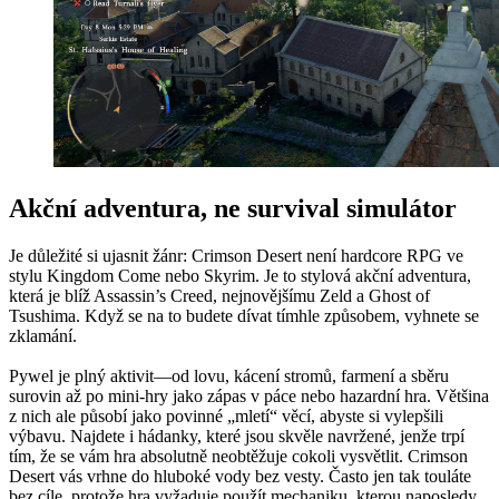
Akční adventura, ne survival simulátor
Je důležité si ujasnit žánr: Crimson Desert není hardcore RPG ve
stylu Kingdom Come nebo Skyrim. Je to stylová akční adventura,
která je blíž Assassin’s Creed, nejnovějšímu Zeld a Ghost of
Tsushima. Když se na to budete dívat tímhle způsobem, vyhnete se
zklamání.
Pywel je plný aktivit—od lovu, kácení stromů, farmení a sběru
surovin až po mini-hry jako zápas v páce nebo hazardní hra. Většina
z nich ale působí jako povinné „mletí“ věcí, abyste si vylepšili
výbavu. Najdete i hádanky, které jsou skvěle navržené, jenže trpí
tím, že se vám hra absolutně neobtěžuje cokoli vysvětlit. Crimson
Desert vás vrhne do hluboké vody bez vesty. Často jen tak touláte
bez cíle, protože hra vyžaduje použít mechaniku, kterou naposledy