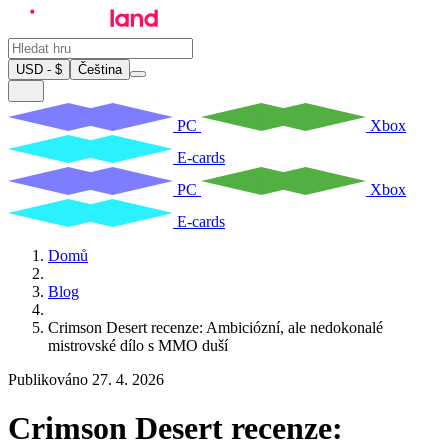
USD - $
Čeština
PC
Xbox
E-cards
PC
Xbox
E-cards
Domů
Blog
Crimson Desert recenze: Ambiciózní, ale nedokonalé
mistrovské dílo s MMO duší
Publikováno 27. 4. 2026
Crimson Desert recenze: