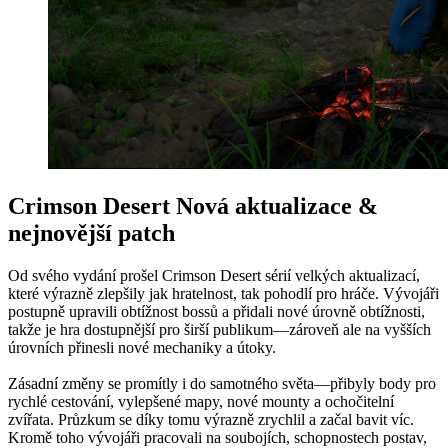
Crimson Desert Nová aktualizace &
nejnovější patch
Od svého vydání prošel Crimson Desert sérií velkých aktualizací,
které výrazně zlepšily jak hratelnost, tak pohodlí pro hráče. Vývojáři
postupně upravili obtížnost bossů a přidali nové úrovně obtížnosti,
takže je hra dostupnější pro širší publikum—zároveň ale na vyšších
úrovních přinesli nové mechaniky a útoky.
Zásadní změny se promítly i do samotného světa—přibyly body pro
rychlé cestování, vylepšené mapy, nové mounty a ochočitelní
zvířata. Průzkum se díky tomu výrazně zrychlil a začal bavit víc.
Kromě toho vývojáři pracovali na soubojích, schopnostech postav,