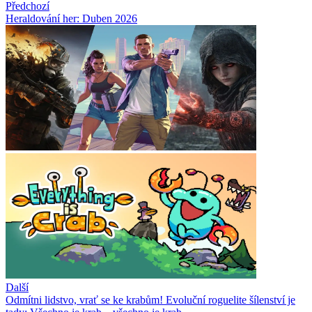
Předchozí
Heraldování her: Duben 2026
Další
Odmítni lidstvo, vrať se ke krabům! Evoluční roguelite šílenství je