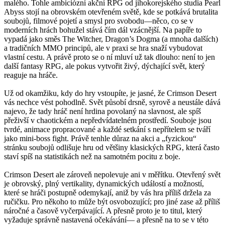
malého. Tohle ambiciózní akční RPG od jihokorejského studia Pearl
Abyss stojí na obrovském otevřeném světě, kde se potkává brutalita
soubojů, filmové pojetí a smysl pro svobodu—něco, co se v
moderních hrách bohužel stává čím dál vzácnější. Na papíře to
vypadá jako směs The Witcher, Dragon’s Dogma (a mnoha dalších)
a tradičních MMO principů, ale v praxi se hra snaží vybudovat
vlastní cestu. A právě proto se o ní mluví už tak dlouho: není to jen
další fantasy RPG, ale pokus vytvořit živý, dýchající svět, který
reaguje na hráče.
Už od okamžiku, kdy do hry vstoupíte, je jasné, že Crimson Desert
vás nechce vést pohodlně. Svět působí drsně, syrově a neustále dává
najevo, že tady hráč není hrdina povolaný na slavnost, ale spíš
přeživší v chaotickém a nepředvídatelném prostředí. Souboje jsou
tvrdé, animace propracované a každé setkání s nepřítelem se tváří
jako mini-boss fight. Právě tenhle důraz na akci a „fyzickou“
stránku soubojů odlišuje hru od většiny klasických RPG, která často
staví spíš na statistikách než na samotném pocitu z boje.
Crimson Desert ale zároveň nepolevuje ani v měřítku. Otevřený svět
je obrovský, plný vertikality, dynamických událostí a možností,
které se hráči postupně odemykají, aniž by vás hra příliš držela za
ručičku. Pro někoho to může být osvobozující; pro jiné zase až příliš
náročné a časově vyčerpávající. A přesně proto je to titul, který
vyžaduje správně nastavená očekávání— a přesně na to se v této