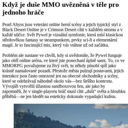
Když je duše MMO uvězněná v těle pro
jednoho hráče
Pearl Abyss jsou veteráni online herní scény a jejich typický styl z
Black Desert Online je v Crimson Desert cítit v každém stromu a v
každé uličce. Svět Pywel je vizuální symfonie, která mísí klasickou
středověkou fantasy se steampunkem, prvky sci-fi a elementární
magií. Je to fascinující mix, který vás vtáhne už od začátku.
Problém ale nastane ve chvíli, kdy si uvědomíte, že Pywel funguje
jako obří online aréna, ve které jste ponechaní úplně sami. To, co ve
MMORPG považujeme za živý svět, tu někdy působí spíš jako
krásně namalované pozadí. Přestože města pulzují postavami, jejich
interakce jsou často omezené jen na obecné obchodníky a scény,
které se odehrávají náhodně okolo vás—bez širšího kontextu.
Vývojáři vytvořili úžasnou sandboxovou hru, ale jako by
zapomněli, že v single-playeru hráč musí cítit „duši“ světa a hloubku
příběhů—ne jen hledět na esteticky dokonale vypadající kulisu.