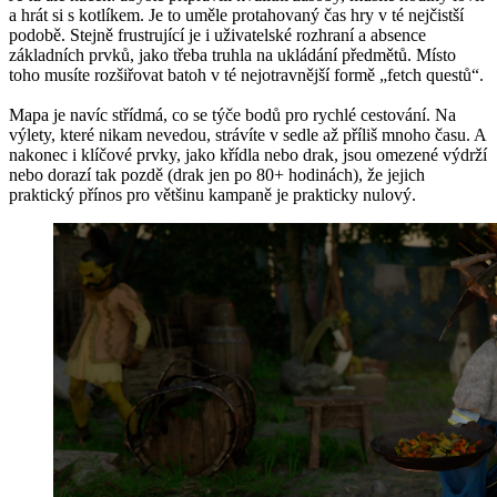
a hrát si s kotlíkem. Je to uměle protahovaný čas hry v té nejčistší
podobě. Stejně frustrující je i uživatelské rozhraní a absence
základních prvků, jako třeba truhla na ukládání předmětů. Místo
toho musíte rozšiřovat batoh v té nejotravnější formě „fetch questů“.
Mapa je navíc střídmá, co se týče bodů pro rychlé cestování. Na
výlety, které nikam nevedou, strávíte v sedle až příliš mnoho času. A
nakonec i klíčové prvky, jako křídla nebo drak, jsou omezené výdrží
nebo dorazí tak pozdě (drak jen po 80+ hodinách), že jejich
praktický přínos pro většinu kampaně je prakticky nulový.