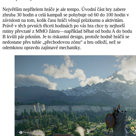
Největším nepřítelem hráče je ale tempo. Úvodní část hry zabere
zhruba 30 hodin a celá kampaň se pohybuje od 60 do 100 hodin v
závislosti na tom, kolik času hráči věnují průzkumu a aktivitám.
Právě v těch prvních třiceti hodinách po vás hra chce ty nejhorší
rutiny převzaté z MMO žánru—například běhat od bodu A do bodu
B kvůli pár prknům. Je to riskantní design, protože hodně hráčů se
nedostane přes tuhle „přechodovou zónu“ a hru odloží, než se
odemknou opravdu zajímavé mechaniky.