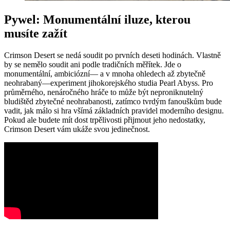
Pywel: Monumentální iluze, kterou
musíte zažít
Crimson Desert se nedá soudit po prvních deseti hodinách. Vlastně
by se nemělo soudit ani podle tradičních měřítek. Jde o
monumentální, ambiciózní— a v mnoha ohledech až zbytečně
neohrabaný—experiment jihokorejského studia Pearl Abyss. Pro
průměrného, nenáročného hráče to může být neproniknutelný
bludištěd zbytečné neohrabanosti, zatímco tvrdým fanouškům bude
vadit, jak málo si hra všímá základních pravidel moderního designu.
Pokud ale budete mít dost trpělivosti přijmout jeho nedostatky,
Crimson Desert vám ukáže svou jedinečnost.