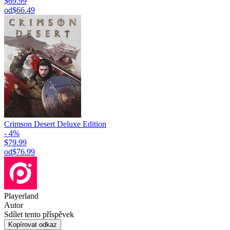
$69.99
od
$66.49
Crimson Desert Deluxe Edition
- 4%
$79.99
od
$76.99
Playerland
Autor
Sdílet tento příspěvek
Kopírovat odkaz