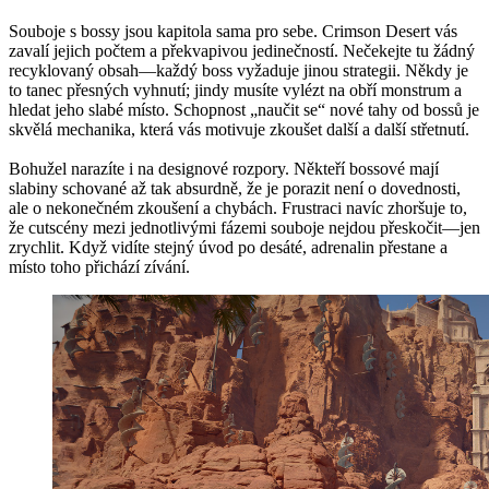
Souboje s bossy jsou kapitola sama pro sebe. Crimson Desert vás
zavalí jejich počtem a překvapivou jedinečností. Nečekejte tu žádný
recyklovaný obsah—každý boss vyžaduje jinou strategii. Někdy je
to tanec přesných vyhnutí; jindy musíte vylézt na obří monstrum a
hledat jeho slabé místo. Schopnost „naučit se“ nové tahy od bossů je
skvělá mechanika, která vás motivuje zkoušet další a další střetnutí.
Bohužel narazíte i na designové rozpory. Někteří bossové mají
slabiny schované až tak absurdně, že je porazit není o dovednosti,
ale o nekonečném zkoušení a chybách. Frustraci navíc zhoršuje to,
že cutscény mezi jednotlivými fázemi souboje nejdou přeskočit—jen
zrychlit. Když vidíte stejný úvod po desáté, adrenalin přestane a
místo toho přichází zívání.