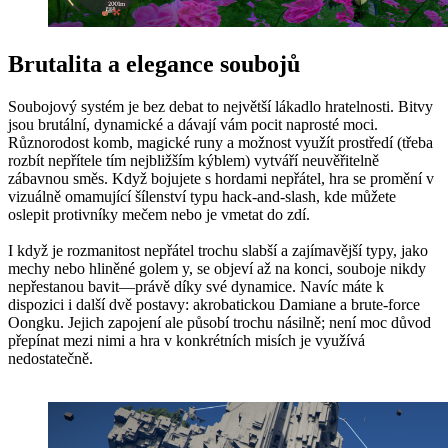
Brutalita a elegance soubojů
Soubojový systém je bez debat to největší lákadlo hratelnosti. Bitvy
jsou brutální, dynamické a dávají vám pocit naprosté moci.
Různorodost komb, magické runy a možnost využít prostředí (třeba
rozbít nepřítele tím nejbližším kýblem) vytváří neuvěřitelně
zábavnou směs. Když bojujete s hordami nepřátel, hra se promění v
vizuálně omamující šílenství typu hack-and-slash, kde můžete
oslepit protivníky mečem nebo je vmetat do zdí.
I když je rozmanitost nepřátel trochu slabší a zajímavější typy, jako
mechy nebo hliněné golem y, se objeví až na konci, souboje nikdy
nepřestanou bavit—právě díky své dynamice. Navíc máte k
dispozici i další dvě postavy: akrobatickou Damiane a brute-force
Oongku. Jejich zapojení ale působí trochu násilně; není moc důvod
přepínat mezi nimi a hra v konkrétních misích je využívá
nedostatečně.