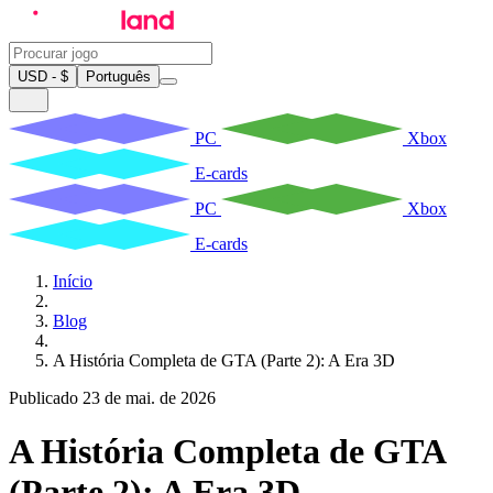
USD - $
Português
PC
Xbox
E-cards
PC
Xbox
E-cards
Início
Blog
A História Completa de GTA (Parte 2): A Era 3D
Publicado 23 de mai. de 2026
A História Completa de GTA
(Parte 2): A Era 3D