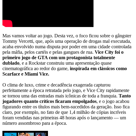
Mas vamos voltar ao jogo. Desta vez, o foco ficou sobre o gângster
Tommy Vercetti, que, após uma operação de drogas mal executada,
acaba envolvido numa disputa por poder em uma cidade controlada
pela máfia, pelos cartéis e pelas gangues de rua.
Vice City foi o
primeiro jogo de GTA com um protagonista totalmente
dublado
, e a Rockstar construiu uma apresentação quase
cinematográfica ao redor do game,
inspirada em clássicos como
Scarface e Miami Vice.
O clima de luxo, crime e decadência exagerada capturou
perfeitamente a época retratada pelo jogo, e Vice City rapidamente
se tornou uma das entradas mais icônicas de toda a franquia.
Tanto
jogadores quanto críticos ficaram empolgados
, e o jogo acabou
figurando entre os títulos mais bem-sucedidos da geração. Isso fica
claro, por exemplo, no fato de que 1,4 milhão de cópias incríveis
foram vendidas nas primeiras 48 horas após o lançamento — um
número assombroso para a época.