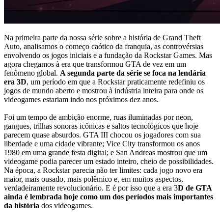
Na primeira parte da nossa série sobre a história de Grand Theft
Auto, analisamos o começo caótico da franquia, as controvérsias
envolvendo os jogos iniciais e a fundação da Rockstar Games. Mas
agora chegamos à era que transformou GTA de vez em um
fenômeno global.
A segunda parte da série se foca na lendária
era 3D
, um período em que a Rockstar praticamente redefiniu os
jogos de mundo aberto e mostrou à indústria inteira para onde os
videogames estariam indo nos próximos dez anos.
Foi um tempo de ambição enorme, ruas iluminadas por neon,
gangues, trilhas sonoras icônicas e saltos tecnológicos que hoje
parecem quase absurdos. GTA III chocou os jogadores com sua
liberdade e uma cidade vibrante; Vice City transformou os anos
1980 em uma grande festa digital; e San Andreas mostrou que um
videogame podia parecer um estado inteiro, cheio de possibilidades.
Na época, a Rockstar parecia não ter limites: cada jogo novo era
maior, mais ousado, mais polêmico e, em muitos aspectos,
verdadeiramente revolucionário. E é por isso que a era 3
D de GTA
ainda é lembrada hoje como um dos períodos mais importantes
da história
dos videogames.