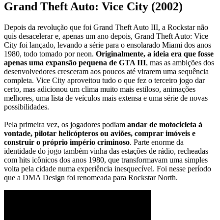
Grand Theft Auto: Vice City (2002)
Depois da revolução que foi Grand Theft Auto III, a Rockstar não
quis desacelerar e, apenas um ano depois, Grand Theft Auto: Vice
City foi lançado, levando a série para o ensolarado Miami dos anos
1980, todo tomado por neon.
Originalmente, a ideia era que fosse
apenas uma expansão pequena de GTA III
, mas as ambições dos
desenvolvedores cresceram aos poucos até virarem uma sequência
completa. Vice City aproveitou tudo o que fez o terceiro jogo dar
certo, mas adicionou um clima muito mais estiloso, animações
melhores, uma lista de veículos mais extensa e uma série de novas
possibilidades.
Pela primeira vez, os jogadores podiam
andar de motocicleta à
vontade, pilotar helicópteros ou aviões, comprar imóveis e
construir o próprio império criminoso
. Parte enorme da
identidade do jogo também vinha das estações de rádio, recheadas
com hits icônicos dos anos 1980, que transformavam uma simples
volta pela cidade numa experiência inesquecível. Foi nesse período
que a DMA Design foi renomeada para Rockstar North.