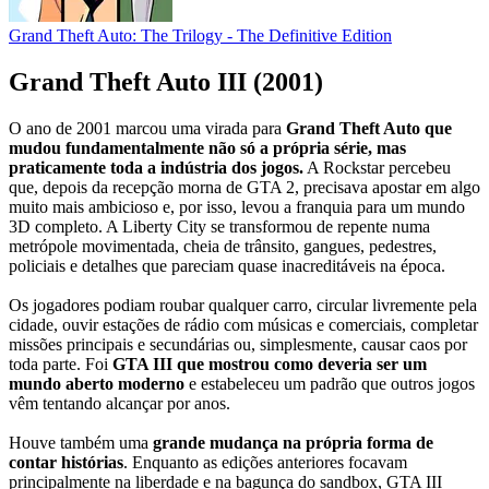
Grand Theft Auto: The Trilogy - The Definitive Edition
Grand Theft Auto III (2001)
O ano de 2001 marcou uma virada para
Grand Theft Auto que
mudou fundamentalmente não só a própria série, mas
praticamente toda a indústria dos jogos.
A Rockstar percebeu
que, depois da recepção morna de GTA 2, precisava apostar em algo
muito mais ambicioso e, por isso, levou a franquia para um mundo
3D completo. A Liberty City se transformou de repente numa
metrópole movimentada, cheia de trânsito, gangues, pedestres,
policiais e detalhes que pareciam quase inacreditáveis na época.
Os jogadores podiam roubar qualquer carro, circular livremente pela
cidade, ouvir estações de rádio com músicas e comerciais, completar
missões principais e secundárias ou, simplesmente, causar caos por
toda parte. Foi
GTA III que mostrou como deveria ser um
mundo aberto moderno
e estabeleceu um padrão que outros jogos
vêm tentando alcançar por anos.
Houve também uma
grande mudança na própria forma de
contar histórias
. Enquanto as edições anteriores focavam
principalmente na liberdade e na bagunça do sandbox, GTA III