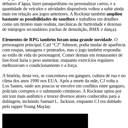
debaixo d’água, fazer paraquedismo ou personalizar carros, e a
quantidade de veículos e atividades disponíveis voltou a subir ainda
mais em relação aos jogos anteriores. A Rockstar também
ampliou
bastante as possibilidades do sandbox
e trabalhou em detalhes
como um tiroteio mais realista, mecânicas de furtividade e dezenas
de minijogos secundários (rachas de demolição, BMX e dança).
Elementos de RPG também foram uma grande novidade
. O
personagem principal, Carl “CJ” Johnson, podia mudar de aparência
com roupas, tatuagens e penteados, mas o jogo também respondia
ao estilo de vida do personagem. Comer demais em restaurantes de
fast-food fazia o peso aumentar, enquanto exercícios regulares
melhoravam o condicionamento e a força.
A história, desta vez, se concentrava em gangues, cultura de rua e no
clima dos anos 1990 nos EUA. Após a morte da mãe, CJ volta a
Los Santos, onde aos poucos se envolve em conflitos entre gangues,
policiais corruptos e o submundo criminoso. A Rockstar optou por
um tom mais autêntico e trouxe diversos atores conhecidos para a
dublagem, incluindo Samuel L. Jackson, enquanto CJ era dublado
pelo rapper Young Maylay.