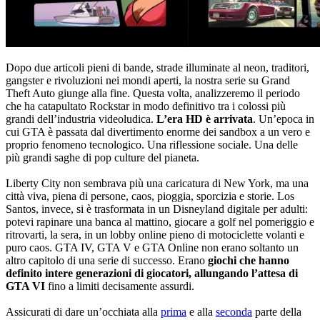
Dopo due articoli pieni di bande, strade illuminate al neon, traditori,
gangster e rivoluzioni nei mondi aperti, la nostra serie su Grand
Theft Auto giunge alla fine. Questa volta, analizzeremo il periodo
che ha catapultato Rockstar in modo definitivo tra i colossi più
grandi dell’industria videoludica.
L’era HD è arrivata
. Un’epoca in
cui GTA è passata dal divertimento enorme dei sandbox a un vero e
proprio fenomeno tecnologico. Una riflessione sociale. Una delle
più grandi saghe di pop culture del pianeta.
Liberty City non sembrava più una caricatura di New York, ma una
città viva, piena di persone, caos, pioggia, sporcizia e storie. Los
Santos, invece, si è trasformata in un Disneyland digitale per adulti:
potevi rapinare una banca al mattino, giocare a golf nel pomeriggio e
ritrovarti, la sera, in un lobby online pieno di motociclette volanti e
puro caos. GTA IV, GTA V e GTA Online non erano soltanto un
altro capitolo di una serie di successo. Erano
giochi che hanno
definito intere generazioni di giocatori, allungando l’attesa di
GTA VI
fino a limiti decisamente assurdi.
Assicurati di dare un’occhiata alla
prima
e alla
seconda
parte della