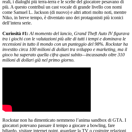
reali, i dialoghi più terra-terra e le scelte del giocatore pesavano di
più. A questo contribuì un cast vocale di grande livello con nomi
come Samuel L. Jackson (di nuovo) e altri attori molto noti, mentre
Niko, in breve tempo, è diventato uno dei protagonisti più iconici
dell’intera serie.
Curiosità #1:
Al momento del lancio, Grand Theft Auto IV figurava
tra i giochi con le valutazioni più alte di tutti i tempi e dominava le
recensioni in tutto il mondo con un punteggio del 98%. Rockstar ha
investito circa 100 milioni di dollari tra sviluppo e marketing, ma il
gioco ha superato quella cifra quasi subito—incassando oltre 310
milioni di dollari già nel primo giorno.
Rockstar non ha dimenticato nemmeno l’anima sandbox di GTA. I
giocatori potevano passare il tempo a giocare a bowling, fare
biliardo, visitare internet point, guardare la TV o costruire relazioni