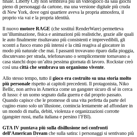
finale. Liberty City non sembrava più un videogioco da sala giochi
pieno di personaggi da cartone, ma una versione digitale più cruda
di New York, dove ogni quartiere aveva la propria atmosfera, il
proprio via vai e la propria identità.
Il nuovo
motore RAGE
(che sostituì RenderWare) permetteva
un’illuminazione, fisica e animazioni più realistiche, grazie alle quali
le auto finalmente risultavano più consistenti e imprevedibili, gli
scontri a fuoco erano più intensi e la città reagiva al giocatore in
modo più naturale che mai. I passanti trovavano riparo dalla pioggia,
discutevano per strada, telefonavano o semplicemente tornavano a
casa stanchi dopo un’altra pessima giornata di lavoro. Rockstar creò
così una
città che sembrava un organismo vivente
.
Allo stesso tempo, tutto il
gioco era costruito su una storia molto
più personale
rispetto ai capitoli precedenti. Il protagonista, Niko
Bellic, non arriva in America come un gangster sicuro di sé in cerca
di lusso: è un uomo segnato dalla guerra e dal proprio passato.
Quando capisce che le promesse di una vita perfetta da parte del
cugino erano solo un’illusione, comincia lentamente ad affondare in
un mondo di mafia, debiti, violenza e organizzazioni corrotte
(gangster russi, mafia italiana e persino l’FBI).
GTA IV puntava più sulla disillusione nei confronti
dell’American Dream
che sulla satira: i personaggi si sentivano più