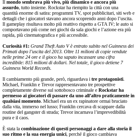
Il
mondo sembrava più vivo, più dinamico e ancora più
assurdo
, tutto insieme. Rockstar ha riempito la città con una
quantità enorme di satira: programmi TV, spot pubblicitari, siti web e
dettagli che i giocatori stavano ancora scoprendo anni dopo l’uscita.
Il gameplay risultava molto più reattivo rispetto a GTA IV; le auto si
comportavano più come nei giochi da sala giochi e l’azione era più
rapida, più cinematografica e più accessibile.
Curiosità #1:
Grand Theft Auto V è entrato subito nel Guinness dei
Primati dopo l’uscita del 2013. Oltre 11 milioni di copie vendute
nelle prime 24 ore e il gioco ha saputo incassare una cifra
incredibile: 815 milioni di dollari. Nel totale, il gioco detiene 7
Guinness World Records.
Il cambiamento più grande, però, riguardava i
tre protagonisti
.
Michael, Franklin e Trevor rappresentavano tre prospettive
completamente diverse sul sottobosco criminale e
Rockstar ha
permesso ai giocatori di passare da uno all’altro praticamente in
qualsiasi momento
. Michael era un ex rapinatore ormai bruciato
dalla vita, immerso nel lusso; Franklin cercava di scappare dalla
routine del gangster di strada; Trevor incarnava l’imprevedibilità
pura e il caos.
È stata la
combinazione di questi personaggi a dare alla storia il
suo ritmo e la sua energia unici
, perché il gioco cambiava