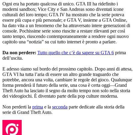
Ogni era ha portato qualcosa di unico. GTA III ha ridefinito i
moderni sandbox; Vice City e San Andreas sono diventati icone
culturali del loro tempo; GTA IV ha mostrato che la serie poteva
essere più cupa e più personale; e GTA V, insieme a GTA Online,
ha dato vita a un fenomeno che ha attraversato intere generazioni di
console. Pochissime serie sono riuscite a restare rilevanti per così
tanto tempo, riuscendo contemporaneamente a rendere ogni nuovo
capitolo una “notizia” su cui tutto internet è pronto a parlare.
Da non perdere:
Tutto quello che c’è da sapere su GTA 6
prima
dell’uscita.
E adesso siamo sul bordo del prossimo capitolo. Dopo anni di attesa,
GTA VI ha tutta l’aria di essere un altro grande traguardo che
potrebbe, ancora una volta, cambiare le regole del gioco. Qualunque
forma prenderà il futuro della serie, una cosa è certa oggi—Grand
Theft Auto ha lasciato il segno da molto tempo non solo nella storia
dei videogiochi. È diventato parte della pop culture moderna.
Non perderti la
prima
e la
seconda
parte dedicate alla storia della
serie di Grand Theft Auto.