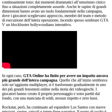
continuamente tono: dai momenti drammatici all’umorismo cinico
fino a situazioni completamente assurde. Anche le rapine di grandi
dimensioni hanno avuto un ruolo fondamentale nella campagna,
dove i giocatori sceglievano approccio, membri del team e metodo
di esecuzione dell’intera operazione, facendo spesso sembrare GTA
V un blockbuster hollywoodiano interattivo.
In ogni caso,
GTA Online ha finito per avere un impatto ancora
più grande dell’intera campagna
. Quello che all’inizio sembrava
solo un’aggiunta multiplayer, si è trasformato gradualmente in uno
dei più grandi fenomeni online nella storia dei videogiochi. I
giocatori hanno creato il proprio personaggio e sono partiti dal
fondo, con una manciata di soldi, nessun rispetto e zero lussi.
Rockstar, però, ha continuato ad espandere Los Santos con nuove
missioni, rapine, veicoli e intere linee narrative. Il punto di svolta è