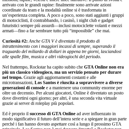
arrivato con le grandi rapine: finalmente sono arrivate azioni
coordinate da team e la modalità online si è trasformata in
un’esperienza completa. A poco a poco, sono stati aggiunti i gruppi
di motociclisti, il contrabbando, i casinò, i night club e gadget
futuristici sempre più assurdi—inclusi motociclette volanti e mezzi
armati—fino a far sembrare tutto più “impossibile” che mai.
Curiosità #2:
Anche GTA V è diventato il prodotto di
intrattenimento con i maggiori incassi di sempre, superando il
traguardo del miliardo di dollari in appena tre giorni, lasciandosi
alle spalle film, musica e altri videogiochi del periodo.
Nel frattempo, Rockstar ha capito subito che
GTA Online non era
più un classico videogioco, ma un servizio pensato per durare
nel tempo.
Grazie agli aggiornamenti costanti e alle
microtransazioni,
Los Santos è riuscita a sopravvivere a diverse
generazioni di console
e a mantenere una community enorme per
oltre un decennio. Per alcuni giocatori, Online è diventato un posto
dove divertirsi ogni giorno; per altri, è una seconda vita virtuale
grazie ai server di roleplay più popolari.
Ed è proprio il
successo di GTA Online
ad aver influenzato in
modo significativo il futuro dell’intera serie e a spiegare in gran parte
perché i fan hanno dovuto aspettare così a lungo il prossimo GTA