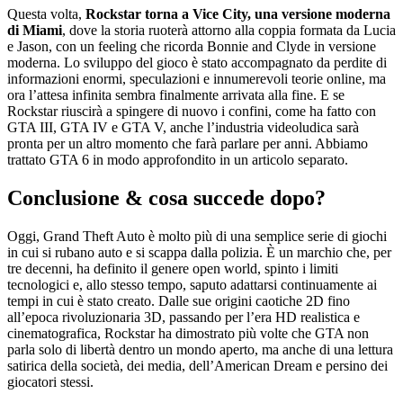
Questa volta,
Rockstar torna a Vice City, una versione moderna
di Miami
, dove la storia ruoterà attorno alla coppia formata da Lucia
e Jason, con un feeling che ricorda Bonnie and Clyde in versione
moderna. Lo sviluppo del gioco è stato accompagnato da perdite di
informazioni enormi, speculazioni e innumerevoli teorie online, ma
ora l’attesa infinita sembra finalmente arrivata alla fine. E se
Rockstar riuscirà a spingere di nuovo i confini, come ha fatto con
GTA III, GTA IV e GTA V, anche l’industria videoludica sarà
pronta per un altro momento che farà parlare per anni. Abbiamo
trattato GTA 6 in modo approfondito in un articolo separato.
Conclusione & cosa succede dopo?
Oggi, Grand Theft Auto è molto più di una semplice serie di giochi
in cui si rubano auto e si scappa dalla polizia. È un marchio che, per
tre decenni, ha definito il genere open world, spinto i limiti
tecnologici e, allo stesso tempo, saputo adattarsi continuamente ai
tempi in cui è stato creato. Dalle sue origini caotiche 2D fino
all’epoca rivoluzionaria 3D, passando per l’era HD realistica e
cinematografica, Rockstar ha dimostrato più volte che GTA non
parla solo di libertà dentro un mondo aperto, ma anche di una lettura
satirica della società, dei media, dell’American Dream e persino dei
giocatori stessi.