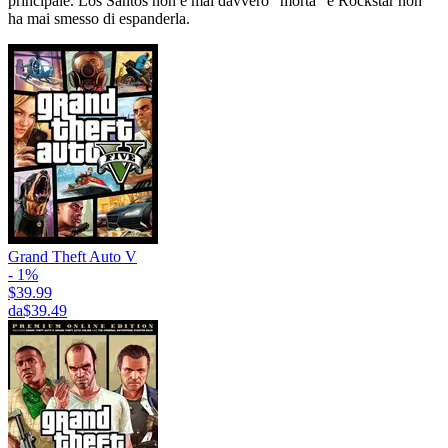
principale. Los Santos non è mai davvero “morta” e Rockstar non
ha mai smesso di espanderla.
Grand Theft Auto V
- 1%
$39.99
da
$39.49