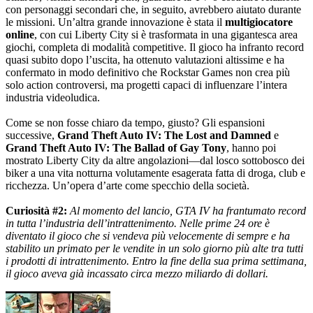
con personaggi secondari che, in seguito, avrebbero aiutato durante
le missioni. Un’altra grande innovazione è stata il
multigiocatore
online
, con cui Liberty City si è trasformata in una gigantesca area
giochi, completa di modalità competitive. Il gioco ha infranto record
quasi subito dopo l’uscita, ha ottenuto valutazioni altissime e ha
confermato in modo definitivo che Rockstar Games non crea più
solo action controversi, ma progetti capaci di influenzare l’intera
industria videoludica.
Come se non fosse chiaro da tempo, giusto? Gli espansioni
successive,
Grand Theft Auto IV: The Lost and Damned
e
Grand Theft Auto IV: The Ballad of Gay Tony
, hanno poi
mostrato Liberty City da altre angolazioni—dal losco sottobosco dei
biker a una vita notturna volutamente esagerata fatta di droga, club e
ricchezza. Un’opera d’arte come specchio della società.
Curiosità #2:
Al momento del lancio, GTA IV ha frantumato record
in tutta l’industria dell’intrattenimento. Nelle prime 24 ore è
diventato il gioco che si vendeva più velocemente di sempre e ha
stabilito un primato per le vendite in un solo giorno più alte tra tutti
i prodotti di intrattenimento. Entro la fine della sua prima settimana,
il gioco aveva già incassato circa mezzo miliardo di dollari.