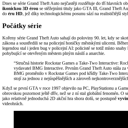
Dnes se série Grand Theft Auto nejčastěji rozděluje do tří hlavních 
ikonickou 3D érou
se stěžejními tituly jako GTA III, Grand Theft A
do
éru HD
, jež díky technologickému posunu sází na realističtější st
Počátky série
Kořeny série Grand Theft Auto sahají do poloviny 90. let, kdy se s
zákona a soustředili se na policejní honičky městskými ulicemi. Běhe
legendou stal i jeden bug v policejní AI: policisté se totiž místo snah
pohybující se otevřeným městem plným násilí a anarchie.
“Stručná historie Rockstar Games a Take-Two Interactive: Roc
vydavatel BMG Interactive. Prvním Grand Theft Auto stála za 
BMG proměnilo v Rockstar Games pod křídly Take-Two Interact
stojí za jednou z nejúspěšnějších a zároveň nejkontroverznějších 
Když se první GTA v roce 1997 objevilo na PC, PlayStationu a Game 
obrovskou pozornost ještě dřív, než se z ní stal globální fenomén. O s
jako relativně jednoduchá 2D akční hra shora dolů, se postupně
vyvin
videohrách.