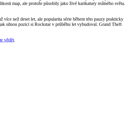
ikosti map, ale protože působily jako živé karikatury reálného světa.
íce než deset let, ale popularita série během této pauzy prakticky
ak silnou pozici si Rockstar v průběhu let vybudoval. Grand Theft
te vědět
.