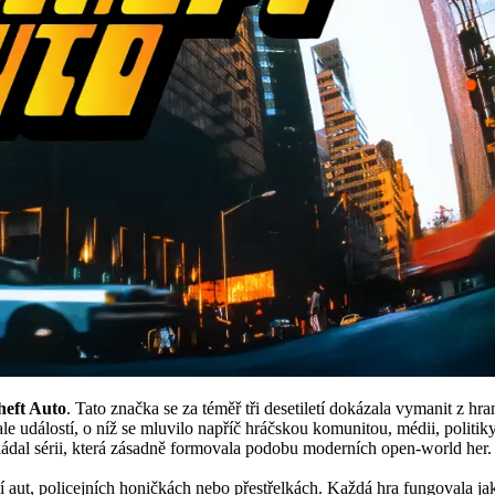
eft Auto
. Tato značka se za téměř tři desetiletí dokázala vymanit z hra
e událostí, o níž se mluvilo napříč hráčskou komunitou, médii, politiky
dal sérii, která zásadně formovala podobu moderních open-world her. A 
 aut, policejních honičkách nebo přestřelkách. Každá hra fungovala j