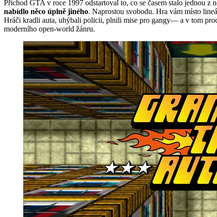
Příchod GTA v roce 1997 odstartoval to, co se časem stalo jednou z ne
nabídlo něco úplně jiného
. Naprostou svobodu. Hra vám místo lineá
Hráči kradli auta, uhýbali policii, plnili mise pro gangy— a v tom p
moderního open-world žánru.