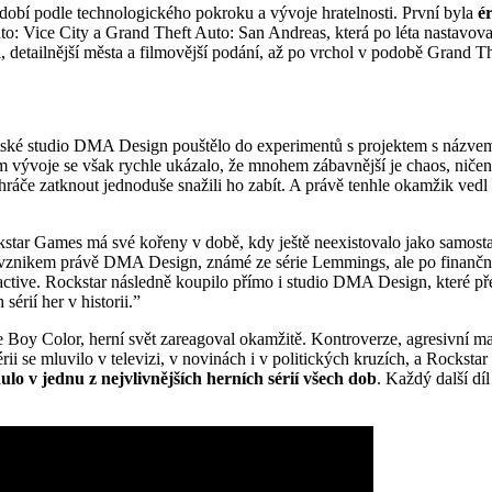
období podle technologického pokroku a vývoje hratelnosti. První byla
é
uto: Vice City a Grand Theft Auto: San Andreas, která po léta nastavov
yl, detailnější města a filmovější podání, až po vrchol v podobě Grand T
kotské studio DMA Design pouštělo do experimentů s projektem s názv
m vývoje se však rychle ukázalo, že mnohem zábavnější je chaos, ničen
y hráče zatknout jednoduše snažili ho zabít. A právě tenhle okamžik vedl
kstar Games má své kořeny v době, kdy ještě neexistovalo jako samos
vznikem právě DMA Design, známé ze série Lemmings, ale po finančních
ive. Rockstar následně koupilo přímo i studio DMA Design, které př
sérií her v historii.”
Boy Color, herní svět zareagoval okamžitě. Kontroverze, agresivní ma
érii se mluvilo v televizi, v novinách i v politických kruzích, a Rocksta
ulo v jednu z nejvlivnějších herních sérií všech dob
. Každý další dí