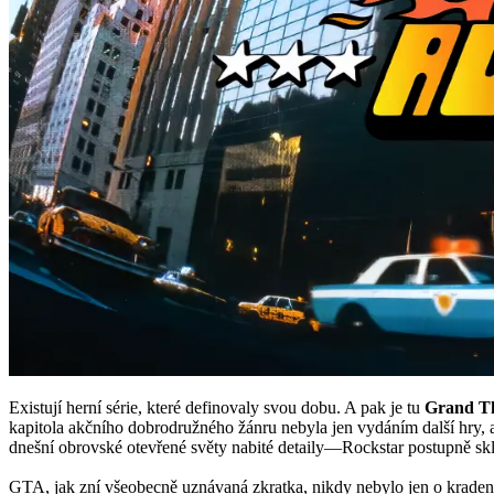
Existují herní série, které definovaly svou dobu. A pak je tu
Grand Th
kapitola akčního dobrodružného žánru nebyla jen vydáním další hry, al
dnešní obrovské otevřené světy nabité detaily—Rockstar postupně sklá
GTA, jak zní všeobecně uznávaná zkratka, nikdy nebylo jen o kradení