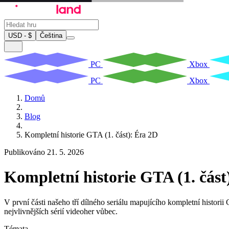
USD - $
Čeština
PC
Xbox
PC
Xbox
Domů
Blog
Kompletní historie GTA (1. část): Éra 2D
Publikováno 21. 5. 2026
Kompletní historie GTA (1. část
V první části našeho tří dílného seriálu mapujícího kompletní hist
nejvlivnějších sérií videoher vůbec.
Témata