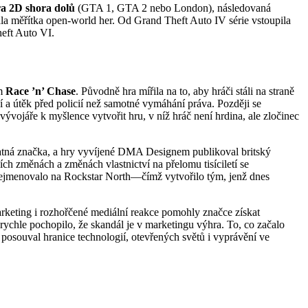
ra 2D shora dolů
(GTA 1, GTA 2 nebo London), následovaná
ala měřítka open-world her. Od Grand Theft Auto IV série vstoupila
heft Auto VI.
em
Race ’n’ Chase
. Původně hra mířila na to, aby hráči stáli na straně
í a útěk před policií než samotné vymáhání práva. Později se
 vývojáře k myšlence vytvořit hru, v níž hráč není hrdina, ale zločinec
tatná značka, a hry vyvíjené DMA Designem publikoval britský
 změnách a změnách vlastnictví na přelomu tisíciletí se
ejmenovalo na Rockstar North—čímž vytvořilo tým, jenž dnes
rketing i rozhořčené mediální reakce pomohly značce získat
r rychle pochopilo, že skandál je v marketingu výhra. To, co začalo
l posouval hranice technologií, otevřených světů i vyprávění ve