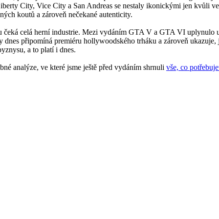
berty City, Vice City a San Andreas se nestaly ikonickými jen kvůli vel
mných koutů a zároveň nečekané autenticity.
 čeká celá herní industrie. Mezi vydáním GTA V a GTA VI uplynulo už v
ty dnes připomíná premiéru hollywoodského trháku a zároveň ukazuje, j
yznysu, a to platí i dnes.
bné analýze, ve které jsme ještě před vydáním shrnuli
vše, co potřebuje