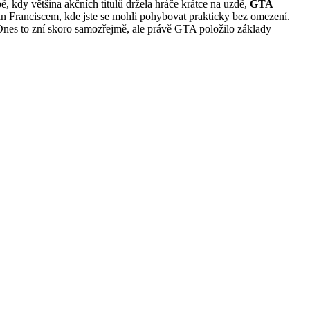
ě, kdy většina akčních titulů držela hráče krátce na uzdě,
GTA
n Franciscem, kde jste se mohli pohybovat prakticky bez omezení.
. Dnes to zní skoro samozřejmě, ale právě GTA položilo základy