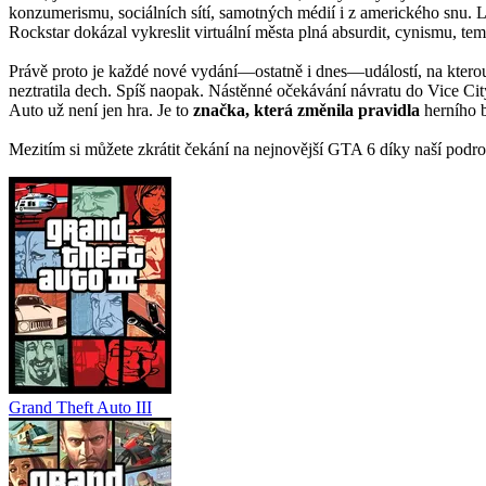
konzumerismu, sociálních sítí, samotných médií i z amerického snu. Li
Rockstar dokázal vykreslit virtuální města plná absurdit, cynismu, te
Právě proto je každé nové vydání—ostatně i dnes—událostí, na kterou
neztratila dech. Spíš naopak. Nástěnné očekávání návratu do Vice Ci
Auto už není jen hra. Je to
značka, která změnila pravidla
herního b
Mezitím si můžete zkrátit čekání na nejnovější GTA 6 díky naší podro
Grand Theft Auto III