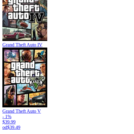
Grand Theft Auto IV
Grand Theft Auto V
- 1%
$39.99
od
$39.49