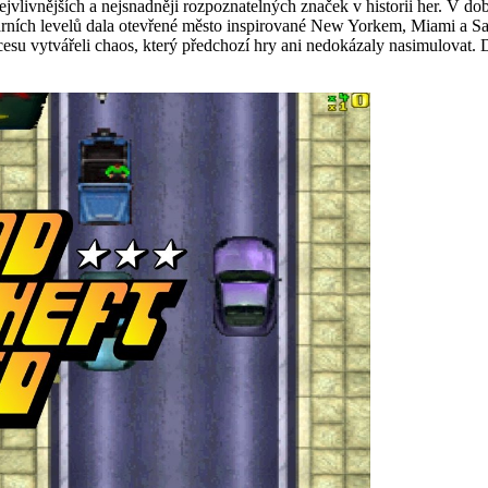
jvlivnějších a nejsnadněji rozpoznatelných značek v historii her. V dob
rních levelů dala otevřené město inspirované New Yorkem, Miami a Sa
rocesu vytvářeli chaos, který předchozí hry ani nedokázaly nasimulovat